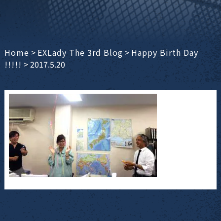
Home
>
EXLady The 3rd Blog
>
Happy Birth Day
!!!!!
>
2017.5.20