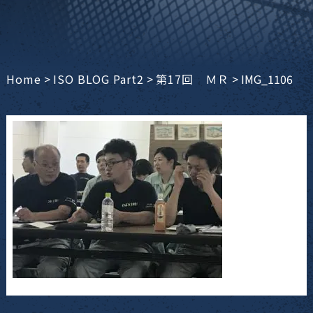
Home
>
ISO BLOG Part2
>
第17回 ＭＲ
>
IMG_1106