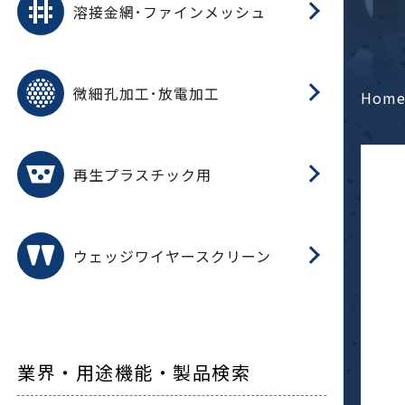
溶接金網･ファインメッシュ
電
E
多
レ
微細孔加工･放電加工
参
ル
Hom
ス)
再
造
粉
再生プラスチック用
フ
ウェッジワイヤースクリーン
業界・用途機能・製品検索