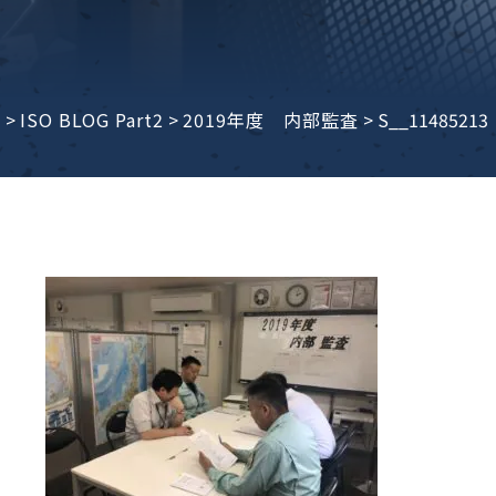
子ビームドリル加工
BD電子ビームドリル加工
軸同時・微細ドリリング・
ーザースクリーン
考データ
ーター・ザグリ加工(金型レ
e
>
ISO BLOG Part2
>
2019年度 内部監査
>
S__11485213
生プラスチック用レーザー
粒機用消耗部品
砕機用消耗部品
ィルター