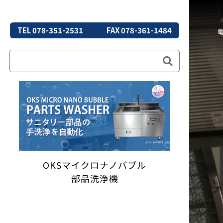
TEL 078-351-2531
FAX 078-361-1484
OKSマイクロナノバブル
部品洗浄機