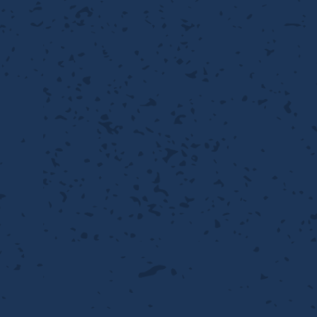
性
離
り止め
動性
浄
護
産の効率化
るい分け・選別
送
性
ける
出し成型
から守る
流・乱流
離
り止め
動性
護
飾
産の効率化
強
るい分け・選別
光
熱・排熱
ける
から守る
少させる（音・光等）
送