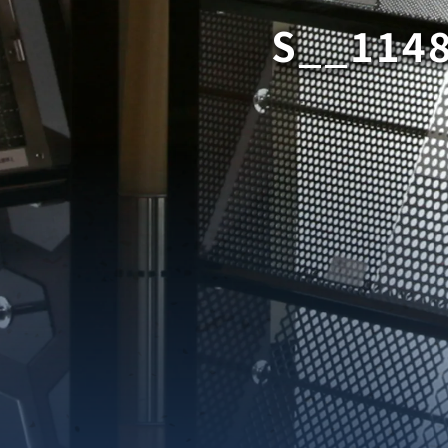
S__114
織金網
織金網網目一覧表
織金網
織金網網目一覧表
殊線材メッシュ網目一覧
グネステン
グネステン
畳織金網
畳織金網
リンプ織金網
ッククリンプ織金網
ラットトップ織金網
ンキャップ織金網
イロッド織金網
動篩用金網について
IS試験用ふるい
イヤーネットコンベヤー
形金網
甲金網
飾用織金網
イヤーゲージ（線番）
金網加工品
金網
金網網目一覧表
®
®
滑面式金網)
長目金網)
型パターン
庫リスト
粒機及び粉砕機用
心分離機用
ーパーパンチング™
ーパーパンチング™
ーパーパンチング™
DSサニタリーストレーナー™
相ステンレス鋼パンチング
摩耗鋼板HARDOX®
ンボス・ディンプル加工
脂パンチング™
レクト カラー・サイズ
RTP
開孔率パンチング™
G.P/コンピューター
孔率自動計算(%)
量自動計算(kg)
ンチングメタル加工品
PER PUNCHING™
準金型リスト
庫リスト
タル™
プラスチックパンチング）
脂パンチング™（PVC）
炭素繊維強化熱可塑性樹
-OPEN AREA
ラフィックパンチング
ーダーシート
）
NCHING）
ンチング™
キスパンドメタル
RTP EXメッシュ『CF
レーチング
ON』
イヤーメッシュデミスター
留用填充物
ミスター加工品
接金網
ァインメッシュ
ァインメッシュ加工品