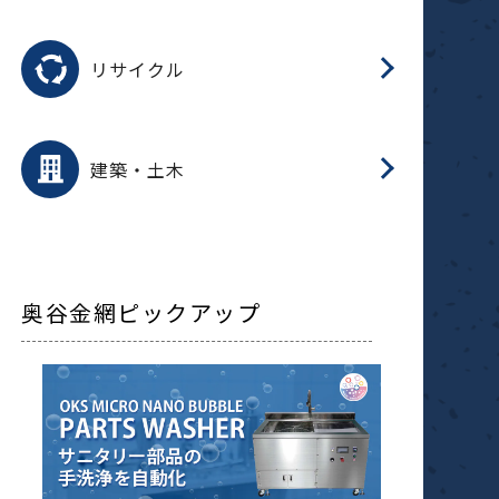
磁
用途を選択
分
滑
摺
洗
保
生
ふ
搬
磁
受
押
錆
リサイクル
整
用途を選択
分
滑
摺
保
装
生
補
ふ
採
放
受
錆
減
建築・土木
搬
奥谷金網ピックアップ