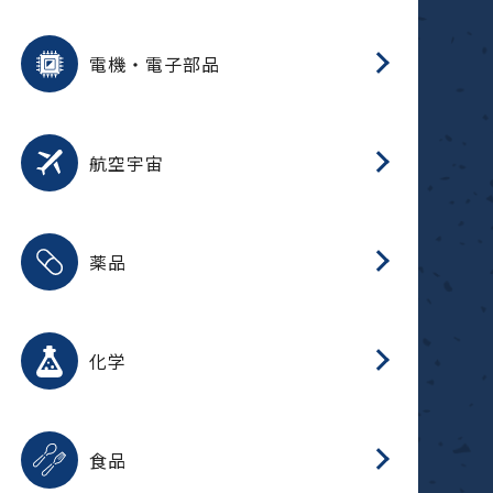
用途を選択
分
摺
洗
保
装
生
ふ
搬
型
錆
電機・電子部品
放
用途を選択
分
洗
保
生
補
整
放
錆
航空宇宙
用途を選択
分
摺
洗
保
生
ふ
搬
整
放
受
押
錆
薬品
磁
用途を選択
分
摺
洗
保
生
ふ
搬
整
放
受
押
錆
化学
磁
用途を選択
分
滑
摺
洗
保
生
ふ
搬
磁
放
型
調
受
押
錆
食品