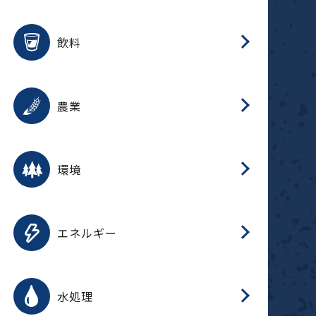
整
用途を選択
分
滑
摺
洗
保
生
ふ
搬
磁
放
受
錆
飲料
整
用途を選択
分
摺
洗
保
生
ふ
搬
採
錆
農業
受
用途を選択
分
滑
摺
洗
保
生
ふ
搬
受
錆
環境
磁
用途を選択
分
摺
洗
保
生
補
ふ
搬
放
錆
エネルギー
整
用途を選択
分
滑
摺
洗
保
生
ふ
整
受
錆
水処理