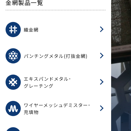
金網製品一覧
平
平
綾
綾
特
マ
マ
平
綾
ク
ロ
フ
ト
タ
振
J
ワ
菱
亀
装
ワ
織
織金網
(
(
金
在
造
遠
ス
ス
ス
O
二
耐
エ
樹
セ
CF
大
C.
開
重
パ
パンチングメタル(打抜金網)
SU
標
在
メ
（
樹
（
（X
グ
オ
脂
PU
パ
エ
CF
グ
エキスパンドメタル･
T
グレーチング
ワ
蒸
デ
ワイヤーメッシュデミスター･
充填物
溶
フ
フ