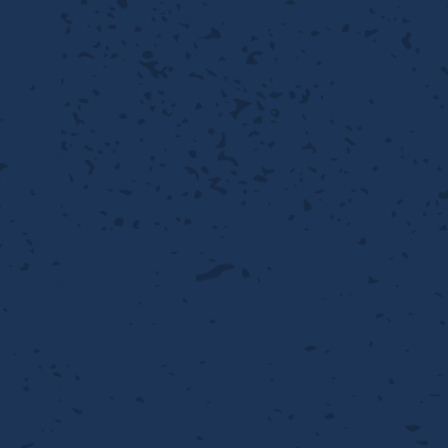
離
動性
浄
護
飾
産の効率化
るい分け・選別
送
付け
から守る
熱・排熱
離
浄
護
産の効率化
強
流・乱流
熱・排熱
から守る
離
動性
浄
護
産の効率化
るい分け・選別
送
流・乱流
熱・排熱
ける
出し成型
から守る
性
離
動性
浄
護
産の効率化
るい分け・選別
送
流・乱流
熱・排熱
ける
出し成型
から守る
性
離
り止め
動性
浄
護
産の効率化
るい分け・選別
送
性
熱・排熱
付け
理（揚げ・蒸し）
ける
出し成型
から守る