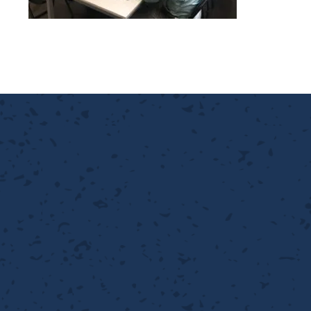
離
り止め
動性
浄
護
産の効率化
強
るい分け・選別
光
流・乱流
性
熱・排熱
付け
から守る
送
離
り止め
浄
護
産の効率化
強
るい分け・選別
送
性
ける
から守る
光
離
り止め
動性
浄
護
産の効率化
強
るい分け・選別
性
ける
から守る
送
離
り止め
動性
浄
護
産の効率化
るい分け・選別
送
性
熱・排熱
付け
理（揚げ・蒸し）
ける
出し成型
から守る
流・乱流
少させる（音・光等）
離
浄
護
飾
産の効率化
送
流・乱流
熱・排熱
から守る