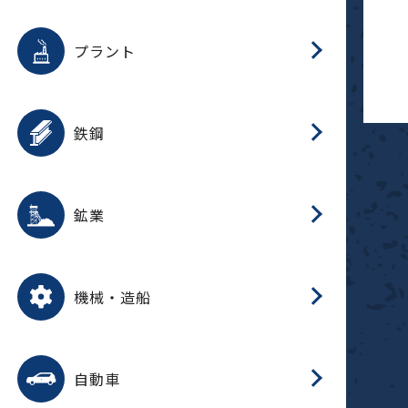
用途を選択
分
滑
摺
洗
保
生
補
ふ
採
整
磁
放
型
錆
プラント
搬
用途を選択
分
滑
洗
保
生
補
ふ
搬
磁
受
錆
鉄鋼
採
用途を選択
分
滑
摺
洗
保
生
補
ふ
磁
受
錆
鉱業
搬
用途を選択
分
滑
摺
洗
保
生
ふ
搬
磁
放
型
調
受
押
錆
機械・造船
整
減
用途を選択
分
洗
保
装
生
搬
整
放
自動車
錆