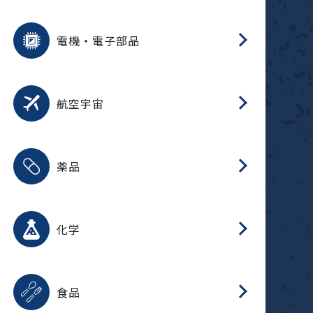
用途を選択
分
摺
洗
保
装
生
ふ
搬
型
錆
電機・電子部品
放
用途を選択
分
洗
保
生
補
整
放
錆
航空宇宙
用途を選択
分
摺
洗
保
生
ふ
搬
整
放
受
押
錆
薬品
磁
用途を選択
分
摺
洗
保
生
ふ
搬
整
放
受
押
錆
化学
磁
用途を選択
分
滑
摺
洗
保
生
ふ
搬
磁
放
型
調
受
押
錆
食品