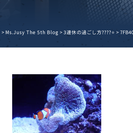
子ビームドリル加工
BD電子ビームドリル加工
軸同時・微細ドリリング・
ーザースクリーン
考データ
ーター・ザグリ加工(金型レ
e
>
Ms.Jusy The 5th Blog
>
3連休の過ごし方????⭐️
>
7FB4
生プラスチック用レーザー
粒機用消耗部品
砕機用消耗部品
ィルター