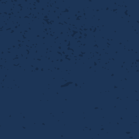
離
動性
浄
護
飾
産の効率化
るい分け・選別
送
付け
から守る
熱・排熱
離
浄
護
産の効率化
強
流・乱流
熱・排熱
から守る
離
動性
浄
護
産の効率化
るい分け・選別
送
流・乱流
熱・排熱
ける
出し成型
から守る
性
離
動性
浄
護
産の効率化
るい分け・選別
送
流・乱流
熱・排熱
ける
出し成型
から守る
性
離
り止め
動性
浄
護
産の効率化
るい分け・選別
送
性
熱・排熱
付け
理（揚げ・蒸し）
ける
出し成型
から守る