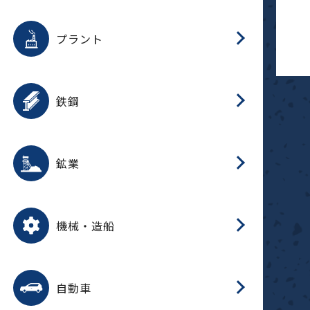
用途を選択
分
滑
摺
洗
保
生
補
ふ
採
整
磁
放
型
錆
プラント
搬
用途を選択
分
滑
洗
保
生
補
ふ
搬
磁
受
錆
鉄鋼
採
用途を選択
分
滑
摺
洗
保
生
補
ふ
磁
受
錆
鉱業
搬
用途を選択
分
滑
摺
洗
保
生
ふ
搬
磁
放
型
調
受
押
錆
機械・造船
整
減
用途を選択
分
洗
保
装
生
搬
整
放
自動車
錆