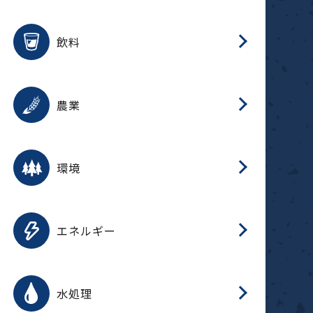
整
用途を選択
分
滑
摺
洗
保
生
ふ
搬
磁
放
受
錆
飲料
整
用途を選択
分
摺
洗
保
生
ふ
搬
採
錆
農業
受
用途を選択
分
滑
摺
洗
保
生
ふ
搬
受
錆
環境
磁
用途を選択
分
摺
洗
保
生
補
ふ
搬
放
錆
エネルギー
整
用途を選択
分
滑
摺
洗
保
生
ふ
整
受
錆
水処理