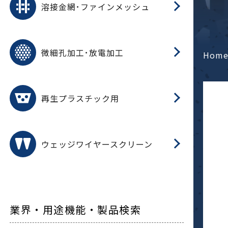
溶接金網･ファインメッシュ
電
E
多
レ
微細孔加工･放電加工
参
ル
Hom
ス)
再
造
粉
再生プラスチック用
フ
ウェッジワイヤースクリーン
業界・用途機能・製品検索