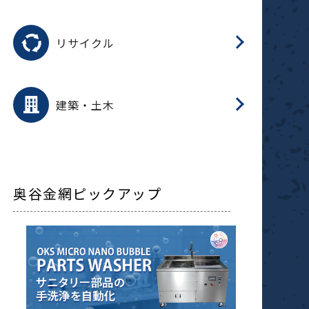
磁
用途を選択
分
滑
摺
洗
保
生
ふ
搬
磁
受
押
錆
リサイクル
整
用途を選択
分
滑
摺
保
装
生
補
ふ
採
放
受
錆
減
建築・土木
搬
奥谷金網ピックアップ