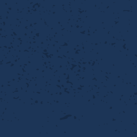
性
離
り止め
動性
浄
護
産の効率化
るい分け・選別
送
性
ける
出し成型
から守る
流・乱流
離
り止め
動性
護
飾
産の効率化
強
るい分け・選別
光
熱・排熱
ける
から守る
少させる（音・光等）
送