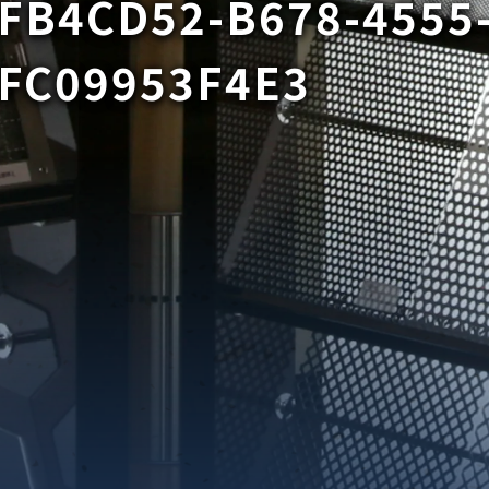
FB4CD52-B678-4555
FC09953F4E3
織金網
織金網網目一覧表
織金網
織金網網目一覧表
殊線材メッシュ網目一覧
グネステン
グネステン
畳織金網
畳織金網
リンプ織金網
ッククリンプ織金網
ラットトップ織金網
ンキャップ織金網
イロッド織金網
動篩用金網について
IS試験用ふるい
イヤーネットコンベヤー
形金網
甲金網
飾用織金網
イヤーゲージ（線番）
金網加工品
金網
金網網目一覧表
®
®
滑面式金網)
長目金網)
型パターン
庫リスト
粒機及び粉砕機用
心分離機用
ーパーパンチング™
ーパーパンチング™
ーパーパンチング™
DSサニタリーストレーナー™
相ステンレス鋼パンチング
摩耗鋼板HARDOX®
ンボス・ディンプル加工
脂パンチング™
レクト カラー・サイズ
RTP
開孔率パンチング™
G.P/コンピューター
孔率自動計算(%)
量自動計算(kg)
ンチングメタル加工品
PER PUNCHING™
準金型リスト
庫リスト
タル™
プラスチックパンチング）
脂パンチング™（PVC）
炭素繊維強化熱可塑性樹
-OPEN AREA
ラフィックパンチング
ーダーシート
）
NCHING）
ンチング™
キスパンドメタル
RTP EXメッシュ『CF
レーチング
ON』
イヤーメッシュデミスター
留用填充物
ミスター加工品
接金網
ァインメッシュ
ァインメッシュ加工品