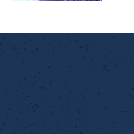
離
り止め
動性
浄
護
産の効率化
強
るい分け・選別
光
流・乱流
性
熱・排熱
付け
から守る
送
離
り止め
浄
護
産の効率化
強
るい分け・選別
送
性
ける
から守る
光
離
り止め
動性
浄
護
産の効率化
強
るい分け・選別
性
ける
から守る
送
離
り止め
動性
浄
護
産の効率化
るい分け・選別
送
性
熱・排熱
付け
理（揚げ・蒸し）
ける
出し成型
から守る
流・乱流
少させる（音・光等）
離
浄
護
飾
産の効率化
送
流・乱流
熱・排熱
から守る