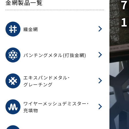
7
金網製品一覧
1
平
平
綾
綾
特
マ
マ
平
綾
ク
ロ
フ
ト
タ
振
J
ワ
菱
亀
装
ワ
織
織金網
(
(
金
在
造
遠
ス
ス
ス
O
二
耐
エ
樹
セ
CF
大
C.
開
重
パ
パンチングメタル(打抜金網)
SU
標
在
メ
（
樹
（
（X
グ
オ
脂
PU
パ
エ
CF
グ
エキスパンドメタル･
T
グレーチング
ワ
蒸
デ
ワイヤーメッシュデミスター･
充填物
溶
フ
フ