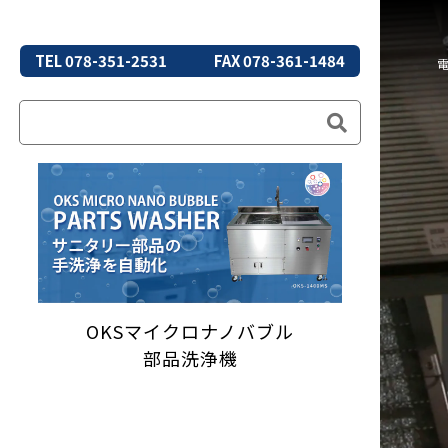
TEL 078-351-2531
FAX 078-361-1484
OKSマイクロナノバブル
部品洗浄機