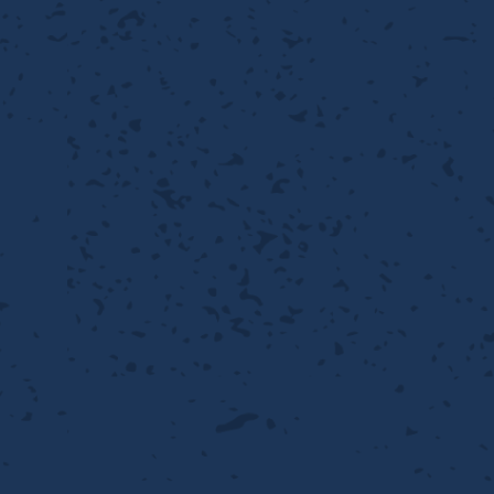
性
離
り止め
動性
浄
護
産の効率化
るい分け・選別
送
性
ける
出し成型
から守る
流・乱流
離
り止め
動性
護
飾
産の効率化
強
るい分け・選別
光
熱・排熱
ける
から守る
少させる（音・光等）
送