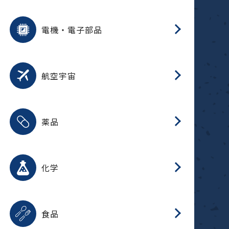
用途を選択
分
摺
洗
保
装
生
ふ
搬
型
錆
電機・電子部品
放
用途を選択
分
洗
保
生
補
整
放
錆
航空宇宙
用途を選択
分
摺
洗
保
生
ふ
搬
整
放
受
押
錆
薬品
磁
用途を選択
分
摺
洗
保
生
ふ
搬
整
放
受
押
錆
化学
磁
用途を選択
分
滑
摺
洗
保
生
ふ
搬
磁
放
型
調
受
押
錆
食品