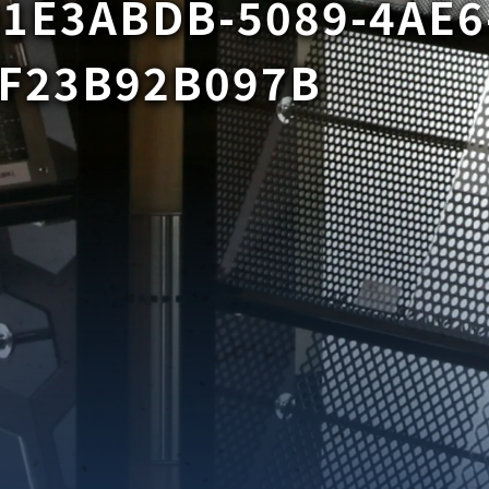
1E3ABDB-5089-4AE6
F23B92B097B
織金網
織金網網目一覧表
織金網
織金網網目一覧表
殊線材メッシュ網目一覧
グネステン
グネステン
畳織金網
畳織金網
リンプ織金網
ッククリンプ織金網
ラットトップ織金網
ンキャップ織金網
イロッド織金網
動篩用金網について
IS試験用ふるい
イヤーネットコンベヤー
形金網
甲金網
飾用織金網
イヤーゲージ（線番）
金網加工品
金網
金網網目一覧表
®
®
滑面式金網)
長目金網)
型パターン
庫リスト
粒機及び粉砕機用
心分離機用
ーパーパンチング™
ーパーパンチング™
ーパーパンチング™
DSサニタリーストレーナー™
相ステンレス鋼パンチング
摩耗鋼板HARDOX®
ンボス・ディンプル加工
脂パンチング™
レクト カラー・サイズ
RTP
開孔率パンチング™
G.P/コンピューター
孔率自動計算(%)
量自動計算(kg)
ンチングメタル加工品
PER PUNCHING™
準金型リスト
庫リスト
タル™
プラスチックパンチング）
脂パンチング™（PVC）
炭素繊維強化熱可塑性樹
-OPEN AREA
ラフィックパンチング
ーダーシート
）
NCHING）
ンチング™
キスパンドメタル
RTP EXメッシュ『CF
レーチング
ON』
イヤーメッシュデミスター
留用填充物
ミスター加工品
接金網
ァインメッシュ
ァインメッシュ加工品