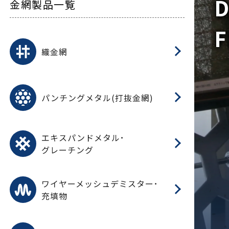
D
金網製品一覧
F
平
平
綾
綾
特
マ
マ
平
綾
ク
ロ
フ
ト
タ
振
J
ワ
菱
亀
装
ワ
織
織金網
(
(
金
在
造
遠
ス
ス
ス
O
二
耐
エ
樹
セ
CF
大
C.
開
重
パ
パンチングメタル(打抜金網)
SU
標
在
メ
（
樹
（
（X
グ
オ
脂
PU
パ
エ
CF
グ
エキスパンドメタル･
T
グレーチング
ワ
蒸
デ
ワイヤーメッシュデミスター･
充填物
溶
フ
フ