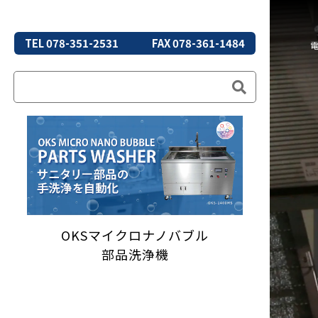
TEL 078-351-2531
FAX 078-361-1484
OKSマイクロナノバブル
部品洗浄機