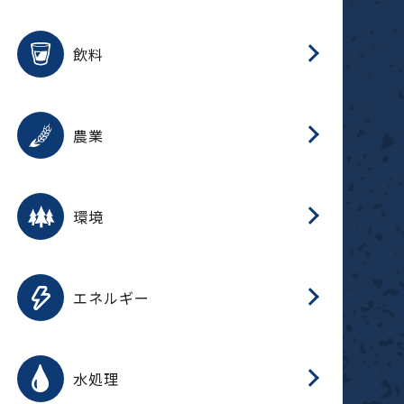
整
用途を選択
分
滑
摺
洗
保
生
ふ
搬
磁
放
受
錆
飲料
整
用途を選択
分
摺
洗
保
生
ふ
搬
採
錆
農業
受
用途を選択
分
滑
摺
洗
保
生
ふ
搬
受
錆
環境
磁
用途を選択
分
摺
洗
保
生
補
ふ
搬
放
錆
エネルギー
整
用途を選択
分
滑
摺
洗
保
生
ふ
整
受
錆
水処理