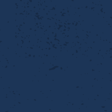
離
動性
浄
護
飾
産の効率化
るい分け・選別
送
付け
から守る
熱・排熱
離
浄
護
産の効率化
強
流・乱流
熱・排熱
から守る
離
動性
浄
護
産の効率化
るい分け・選別
送
流・乱流
熱・排熱
ける
出し成型
から守る
性
離
動性
浄
護
産の効率化
るい分け・選別
送
流・乱流
熱・排熱
ける
出し成型
から守る
性
離
り止め
動性
浄
護
産の効率化
るい分け・選別
送
性
熱・排熱
付け
理（揚げ・蒸し）
ける
出し成型
から守る