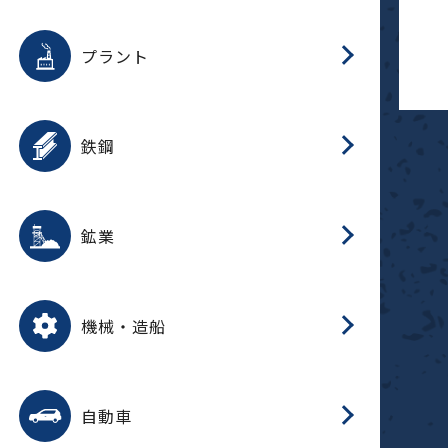
用途を選択
分
滑
摺
洗
保
生
補
ふ
採
整
磁
放
型
錆
プラント
搬
用途を選択
分
滑
洗
保
生
補
ふ
搬
磁
受
錆
鉄鋼
採
用途を選択
分
滑
摺
洗
保
生
補
ふ
磁
受
錆
鉱業
搬
用途を選択
分
滑
摺
洗
保
生
ふ
搬
磁
放
型
調
受
押
錆
機械・造船
整
減
用途を選択
分
洗
保
装
生
搬
整
放
自動車
錆