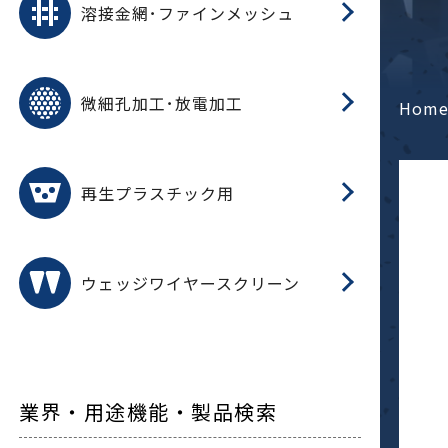
溶接金網･ファインメッシュ
電
E
多
レ
微細孔加工･放電加工
参
ル
Hom
ス)
再
造
粉
再生プラスチック用
フ
ウェッジワイヤースクリーン
業界・用途機能・製品検索