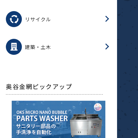
磁
用途を選択
分
滑
摺
洗
保
生
ふ
搬
磁
受
押
錆
リサイクル
整
用途を選択
分
滑
摺
保
装
生
補
ふ
採
放
受
錆
減
建築・土木
搬
奥谷金網ピックアップ