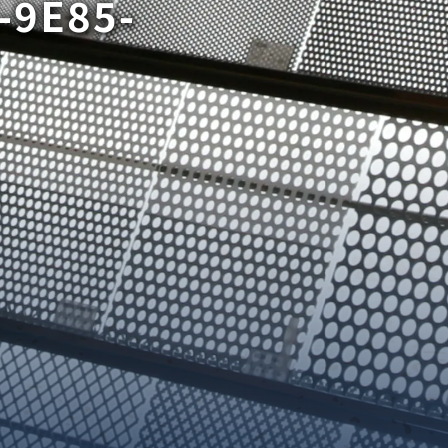
-9E85-