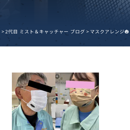
子ビームドリル加工
BD電子ビームドリル加工
軸同時・微細ドリリング・
ーザースクリーン
考データ
ーター・ザグリ加工(金型レ
e
>
2代目 ミスト＆キャッチャー ブログ
>
マスクアレンジ🎃
生プラスチック用レーザー
粒機用消耗部品
砕機用消耗部品
ィルター