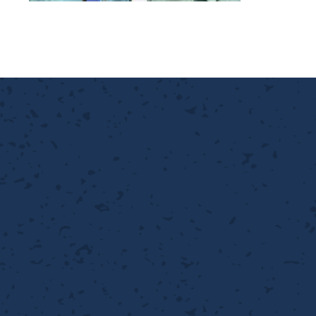
離
り止め
動性
浄
護
産の効率化
強
るい分け・選別
光
流・乱流
性
熱・排熱
付け
から守る
送
離
り止め
浄
護
産の効率化
強
るい分け・選別
送
性
ける
から守る
光
離
り止め
動性
浄
護
産の効率化
強
るい分け・選別
性
ける
から守る
送
離
り止め
動性
浄
護
産の効率化
るい分け・選別
送
性
熱・排熱
付け
理（揚げ・蒸し）
ける
出し成型
から守る
流・乱流
少させる（音・光等）
離
浄
護
飾
産の効率化
送
流・乱流
熱・排熱
から守る