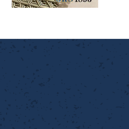
離
り止め
動性
浄
護
産の効率化
強
るい分け・選別
光
流・乱流
性
熱・排熱
付け
から守る
送
離
り止め
浄
護
産の効率化
強
るい分け・選別
送
性
ける
から守る
光
離
り止め
動性
浄
護
産の効率化
強
るい分け・選別
性
ける
から守る
送
離
り止め
動性
浄
護
産の効率化
るい分け・選別
送
性
熱・排熱
付け
理（揚げ・蒸し）
ける
出し成型
から守る
流・乱流
少させる（音・光等）
離
浄
護
飾
産の効率化
送
流・乱流
熱・排熱
から守る