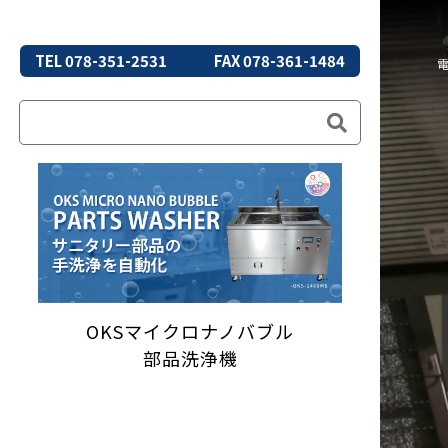
TEL 078-351-2531
FAX 078-361-1484
OKSマイクロナノバブル
部品洗浄機