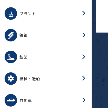
用途を選択
分
滑
摺
洗
保
生
補
ふ
採
整
磁
放
型
錆
プラント
搬
用途を選択
分
滑
洗
保
生
補
ふ
搬
磁
受
錆
鉄鋼
採
用途を選択
分
滑
摺
洗
保
生
補
ふ
磁
受
錆
鉱業
搬
用途を選択
分
滑
摺
洗
保
生
ふ
搬
磁
放
型
調
受
押
錆
機械・造船
整
減
用途を選択
分
洗
保
装
生
搬
整
放
自動車
錆