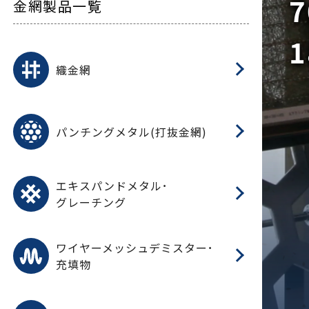
7
金網製品一覧
1
平
平
綾
綾
特
マ
マ
平
綾
ク
ロ
フ
ト
タ
振
J
ワ
菱
亀
装
ワ
織
織金網
(
(
金
在
造
遠
ス
ス
ス
O
二
耐
エ
樹
セ
CF
大
C.
開
重
パ
パンチングメタル(打抜金網)
SU
標
在
メ
（
樹
（
（X
グ
オ
脂
PU
パ
エ
CF
グ
エキスパンドメタル･
T
グレーチング
ワ
蒸
デ
ワイヤーメッシュデミスター･
充填物
溶
フ
フ