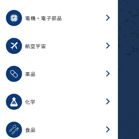
用途を選択
分
摺
洗
保
装
生
ふ
搬
型
錆
電機・電子部品
放
用途を選択
分
洗
保
生
補
整
放
錆
航空宇宙
用途を選択
分
摺
洗
保
生
ふ
搬
整
放
受
押
錆
薬品
磁
用途を選択
分
摺
洗
保
生
ふ
搬
整
放
受
押
錆
化学
磁
用途を選択
分
滑
摺
洗
保
生
ふ
搬
磁
放
型
調
受
押
錆
食品