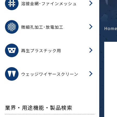
溶接金網･ファインメッシュ
電
E
多
レ
微細孔加工･放電加工
参
ル
Hom
ス)
再
造
粉
再生プラスチック用
フ
ウェッジワイヤースクリーン
業界・用途機能・製品検索