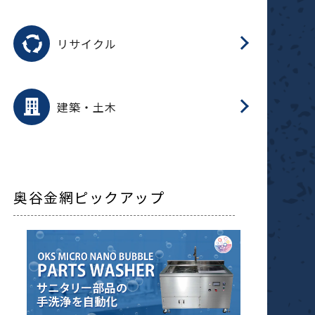
磁
用途を選択
分
滑
摺
洗
保
生
ふ
搬
磁
受
押
錆
リサイクル
整
用途を選択
分
滑
摺
保
装
生
補
ふ
採
放
受
錆
減
建築・土木
搬
奥谷金網ピックアップ