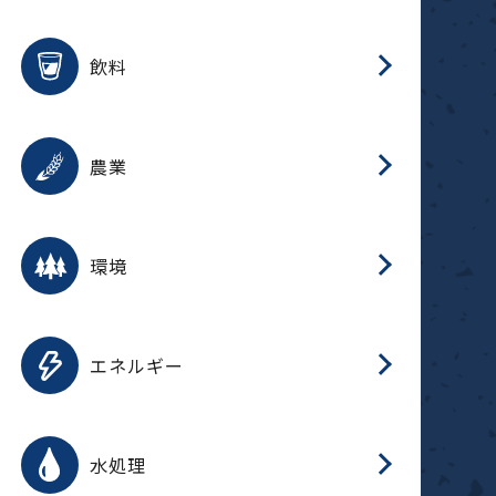
整
用途を選択
分
滑
摺
洗
保
生
ふ
搬
磁
放
受
錆
飲料
整
用途を選択
分
摺
洗
保
生
ふ
搬
採
錆
農業
受
用途を選択
分
滑
摺
洗
保
生
ふ
搬
受
錆
環境
磁
用途を選択
分
摺
洗
保
生
補
ふ
搬
放
錆
エネルギー
整
用途を選択
分
滑
摺
洗
保
生
ふ
整
受
錆
水処理