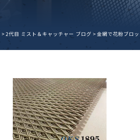
子ビームドリル加工
BD電子ビームドリル加工
軸同時・微細ドリリング・
ーザースクリーン
考データ
ーター・ザグリ加工(金型レ
e
>
2代目 ミスト＆キャッチャー ブログ
>
金網で花粉ブロッ
生プラスチック用レーザー
粒機用消耗部品
砕機用消耗部品
ィルター