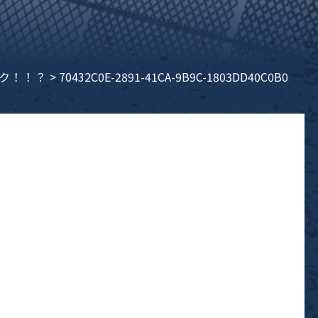
ク！！？
>
70432C0E-2891-41CA-9B9C-1803DD40C0B0