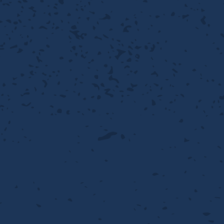
離
動性
浄
護
飾
産の効率化
るい分け・選別
送
付け
から守る
熱・排熱
離
浄
護
産の効率化
強
流・乱流
熱・排熱
から守る
離
動性
浄
護
産の効率化
るい分け・選別
送
流・乱流
熱・排熱
ける
出し成型
から守る
性
離
動性
浄
護
産の効率化
るい分け・選別
送
流・乱流
熱・排熱
ける
出し成型
から守る
性
離
り止め
動性
浄
護
産の効率化
るい分け・選別
送
性
熱・排熱
付け
理（揚げ・蒸し）
ける
出し成型
から守る