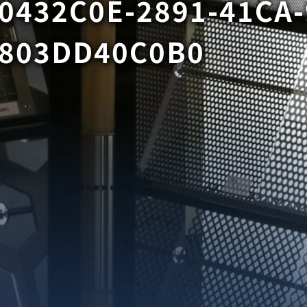
0432C0E-2891-41CA-
803DD40C0B0
織金網
織金網網目一覧表
織金網
織金網網目一覧表
殊線材メッシュ網目一覧
グネステン
グネステン
畳織金網
畳織金網
リンプ織金網
ッククリンプ織金網
ラットトップ織金網
ンキャップ織金網
イロッド織金網
動篩用金網について
IS試験用ふるい
イヤーネットコンベヤー
形金網
甲金網
飾用織金網
イヤーゲージ（線番）
金網加工品
金網
金網網目一覧表
®
®
滑面式金網)
長目金網)
型パターン
庫リスト
粒機及び粉砕機用
心分離機用
ーパーパンチング™
ーパーパンチング™
ーパーパンチング™
DSサニタリーストレーナー™
相ステンレス鋼パンチング
摩耗鋼板HARDOX®
ンボス・ディンプル加工
脂パンチング™
レクト カラー・サイズ
RTP
開孔率パンチング™
G.P/コンピューター
孔率自動計算(%)
量自動計算(kg)
ンチングメタル加工品
PER PUNCHING™
準金型リスト
庫リスト
タル™
プラスチックパンチング）
脂パンチング™（PVC）
炭素繊維強化熱可塑性樹
-OPEN AREA
ラフィックパンチング
ーダーシート
）
NCHING）
ンチング™
キスパンドメタル
RTP EXメッシュ『CF
レーチング
ON』
イヤーメッシュデミスター
留用填充物
ミスター加工品
接金網
ァインメッシュ
ァインメッシュ加工品