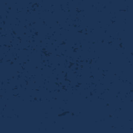
性
離
り止め
動性
浄
護
産の効率化
るい分け・選別
送
性
ける
出し成型
から守る
流・乱流
離
り止め
動性
護
飾
産の効率化
強
るい分け・選別
光
熱・排熱
ける
から守る
少させる（音・光等）
送