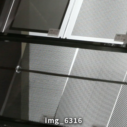
img_6316