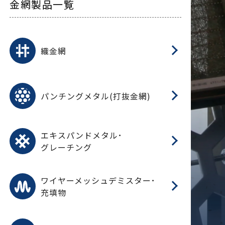
金網製品一覧
平
平
綾
綾
特
マ
マ
平
綾
ク
ロ
フ
ト
タ
振
J
ワ
菱
亀
装
ワ
織
織金網
(
(
金
在
造
遠
ス
ス
ス
O
二
耐
エ
樹
セ
CF
大
C.
開
重
パ
パンチングメタル(打抜金網)
SU
標
在
メ
（
樹
（
（X
グ
オ
脂
PU
パ
エ
CF
グ
エキスパンドメタル･
T
グレーチング
ワ
蒸
デ
ワイヤーメッシュデミスター･
充填物
溶
フ
フ