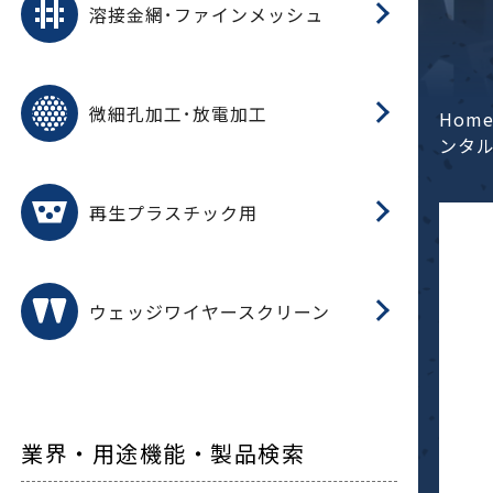
溶接金網･ファインメッシュ
電
E
多
レ
微細孔加工･放電加工
参
ル
Hom
ス)
ンタ
再
造
粉
再生プラスチック用
フ
ウェッジワイヤースクリーン
業界・用途機能・製品検索