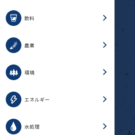
整
用途を選択
分
滑
摺
洗
保
生
ふ
搬
磁
放
受
錆
飲料
整
用途を選択
分
摺
洗
保
生
ふ
搬
採
錆
農業
受
用途を選択
分
滑
摺
洗
保
生
ふ
搬
受
錆
環境
磁
用途を選択
分
摺
洗
保
生
補
ふ
搬
放
錆
エネルギー
整
用途を選択
分
滑
摺
洗
保
生
ふ
整
受
錆
水処理