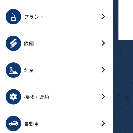
用途を選択
分
滑
摺
洗
保
生
補
ふ
採
整
磁
放
型
錆
プラント
搬
用途を選択
分
滑
洗
保
生
補
ふ
搬
磁
受
錆
鉄鋼
採
用途を選択
分
滑
摺
洗
保
生
補
ふ
磁
受
錆
鉱業
搬
用途を選択
分
滑
摺
洗
保
生
ふ
搬
磁
放
型
調
受
押
錆
機械・造船
整
減
用途を選択
分
洗
保
装
生
搬
整
放
自動車
錆