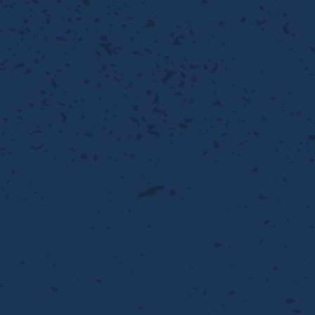
離
動性
浄
護
飾
産の効率化
るい分け・選別
送
付け
から守る
熱・排熱
離
浄
護
産の効率化
強
流・乱流
熱・排熱
から守る
離
動性
浄
護
産の効率化
るい分け・選別
送
流・乱流
熱・排熱
ける
出し成型
から守る
性
離
動性
浄
護
産の効率化
るい分け・選別
送
流・乱流
熱・排熱
ける
出し成型
から守る
性
離
り止め
動性
浄
護
産の効率化
るい分け・選別
送
性
熱・排熱
付け
理（揚げ・蒸し）
ける
出し成型
から守る