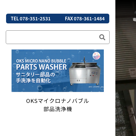
TEL 078-351-2531
FAX 078-361-1484
OKSマイクロナノバブル
部品洗浄機