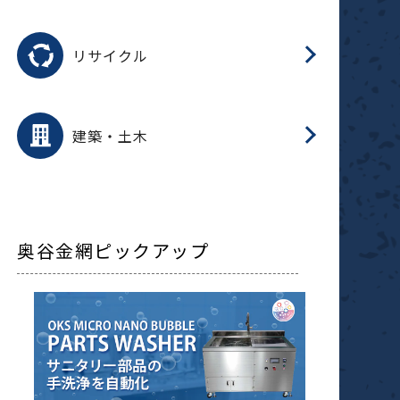
磁
用途を選択
分
滑
摺
洗
保
生
ふ
搬
磁
受
押
錆
リサイクル
整
用途を選択
分
滑
摺
保
装
生
補
ふ
採
放
受
錆
減
建築・土木
搬
奥谷金網ピックアップ