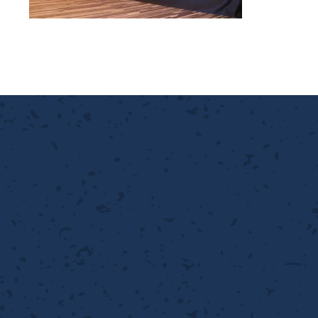
離
り止め
動性
浄
護
産の効率化
強
るい分け・選別
光
流・乱流
性
熱・排熱
付け
から守る
送
離
り止め
浄
護
産の効率化
強
るい分け・選別
送
性
ける
から守る
光
離
り止め
動性
浄
護
産の効率化
強
るい分け・選別
性
ける
から守る
送
離
り止め
動性
浄
護
産の効率化
るい分け・選別
送
性
熱・排熱
付け
理（揚げ・蒸し）
ける
出し成型
から守る
流・乱流
少させる（音・光等）
離
浄
護
飾
産の効率化
送
流・乱流
熱・排熱
から守る