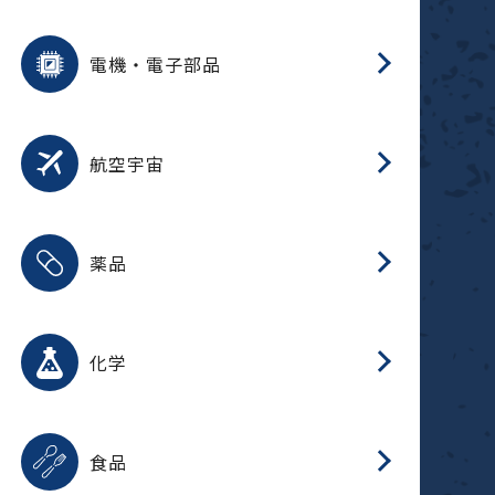
用途を選択
分
摺
洗
保
装
生
ふ
搬
型
錆
電機・電子部品
放
用途を選択
分
洗
保
生
補
整
放
錆
航空宇宙
用途を選択
分
摺
洗
保
生
ふ
搬
整
放
受
押
錆
薬品
磁
用途を選択
分
摺
洗
保
生
ふ
搬
整
放
受
押
錆
化学
磁
用途を選択
分
滑
摺
洗
保
生
ふ
搬
磁
放
型
調
受
押
錆
食品