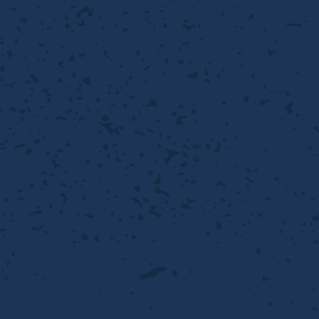
性
離
り止め
動性
浄
護
産の効率化
るい分け・選別
送
性
ける
出し成型
から守る
流・乱流
離
り止め
動性
護
飾
産の効率化
強
るい分け・選別
光
熱・排熱
ける
から守る
少させる（音・光等）
送