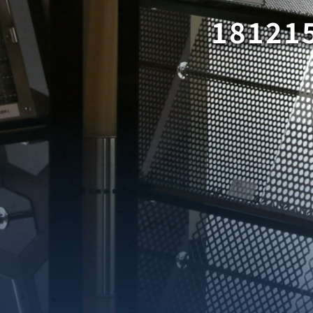
18121
織金網
織金網網目一覧表
織金網
織金網網目一覧表
殊線材メッシュ網目一覧
グネステン
グネステン
畳織金網
畳織金網
リンプ織金網
ッククリンプ織金網
ラットトップ織金網
ンキャップ織金網
イロッド織金網
動篩用金網について
IS試験用ふるい
イヤーネットコンベヤー
形金網
甲金網
飾用織金網
イヤーゲージ（線番）
金網加工品
金網
金網網目一覧表
®
®
滑面式金網)
長目金網)
型パターン
庫リスト
粒機及び粉砕機用
心分離機用
ーパーパンチング™
ーパーパンチング™
ーパーパンチング™
DSサニタリーストレーナー™
相ステンレス鋼パンチング
摩耗鋼板HARDOX®
ンボス・ディンプル加工
脂パンチング™
レクト カラー・サイズ
RTP
開孔率パンチング™
G.P/コンピューター
孔率自動計算(%)
量自動計算(kg)
ンチングメタル加工品
PER PUNCHING™
準金型リスト
庫リスト
タル™
プラスチックパンチング）
脂パンチング™（PVC）
炭素繊維強化熱可塑性樹
-OPEN AREA
ラフィックパンチング
ーダーシート
）
NCHING）
ンチング™
キスパンドメタル
RTP EXメッシュ『CF
レーチング
ON』
イヤーメッシュデミスター
留用填充物
ミスター加工品
接金網
ァインメッシュ
ァインメッシュ加工品