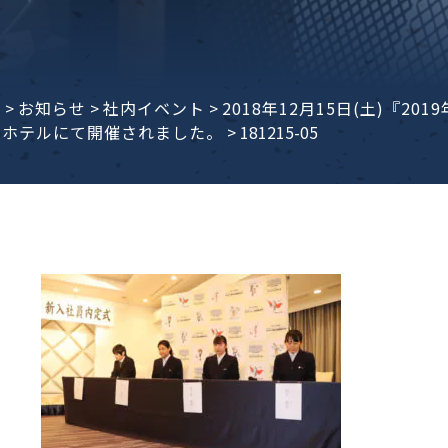
子ビームドリル加工
BD電子ビームドリル加工
軸同時・微細ドリリング・
ーザースクリーン
考データ
ーター・ザグリ加工(金型レ
e
>
お知らせ
>
社内イベント
>
2018年12月15日(土)『
ルホテルにて開催されました。
>
181215-05
生プラスチック用レーザー
粒機用消耗部品
砕機用消耗部品
ィルター