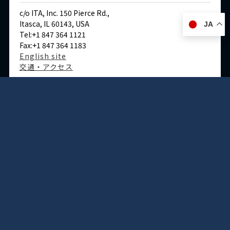
c/o ITA, Inc. 150 Pierce Rd.,
Itasca, IL 60143, USA
JA
Tel:+1 847 364 1121
Fax:+1 847 364 1183
English site
交通・アクセス
ドイツ
デュッセルドルフ事務所
Immermannstraße 38,
40210 Düsseldorf,Germany
Tel:+49-211-1623-596
Fax:+49-211-1623-597