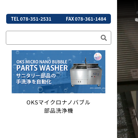
TEL 078-351-2531
FAX 078-361-1484
OKSマイクロナノバブル
部品洗浄機