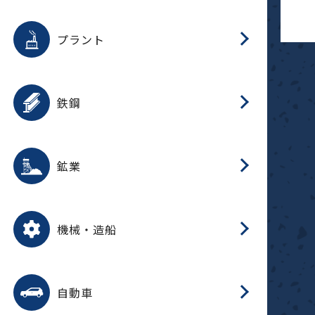
用途を選択
分
滑
摺
洗
保
生
補
ふ
採
整
磁
放
型
錆
プラント
搬
用途を選択
分
滑
洗
保
生
補
ふ
搬
磁
受
錆
鉄鋼
採
用途を選択
分
滑
摺
洗
保
生
補
ふ
磁
受
錆
鉱業
搬
用途を選択
分
滑
摺
洗
保
生
ふ
搬
磁
放
型
調
受
押
錆
機械・造船
整
減
用途を選択
分
洗
保
装
生
搬
整
放
自動車
錆