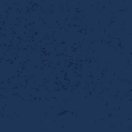
性
離
り止め
動性
浄
護
産の効率化
るい分け・選別
送
性
ける
出し成型
から守る
流・乱流
離
り止め
動性
護
飾
産の効率化
強
るい分け・選別
光
熱・排熱
ける
から守る
少させる（音・光等）
送