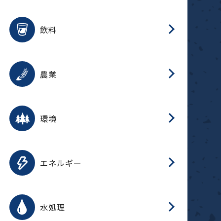
整
用途を選択
分
滑
摺
洗
保
生
ふ
搬
磁
放
受
錆
飲料
整
用途を選択
分
摺
洗
保
生
ふ
搬
採
錆
農業
受
用途を選択
分
滑
摺
洗
保
生
ふ
搬
受
錆
環境
磁
用途を選択
分
摺
洗
保
生
補
ふ
搬
放
錆
エネルギー
整
用途を選択
分
滑
摺
洗
保
生
ふ
整
受
錆
水処理