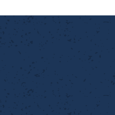
離
り止め
動性
浄
護
産の効率化
強
るい分け・選別
光
流・乱流
性
熱・排熱
付け
から守る
送
離
り止め
浄
護
産の効率化
強
るい分け・選別
送
性
ける
から守る
光
離
り止め
動性
浄
護
産の効率化
強
るい分け・選別
性
ける
から守る
送
離
り止め
動性
浄
護
産の効率化
るい分け・選別
送
性
熱・排熱
付け
理（揚げ・蒸し）
ける
出し成型
から守る
流・乱流
少させる（音・光等）
離
浄
護
飾
産の効率化
送
流・乱流
熱・排熱
から守る