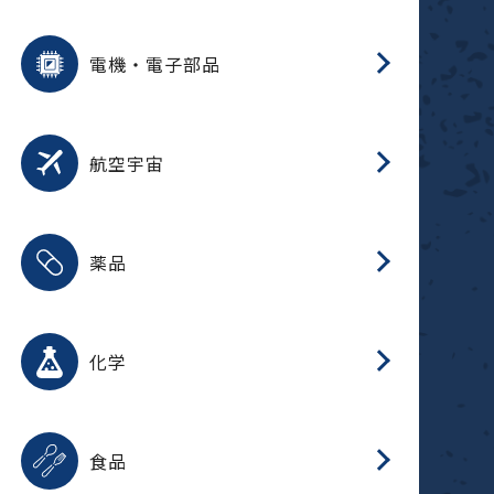
用途を選択
分
摺
洗
保
装
生
ふ
搬
型
錆
電機・電子部品
放
用途を選択
分
洗
保
生
補
整
放
錆
航空宇宙
用途を選択
分
摺
洗
保
生
ふ
搬
整
放
受
押
錆
薬品
磁
用途を選択
分
摺
洗
保
生
ふ
搬
整
放
受
押
錆
化学
磁
用途を選択
分
滑
摺
洗
保
生
ふ
搬
磁
放
型
調
受
押
錆
食品