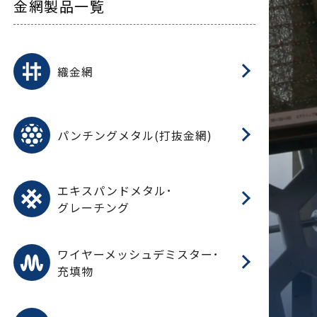
金網製品一覧
平
平
綾
綾
特
マ
マ
平
綾
ク
ロ
フ
ト
タ
振
J
ワ
菱
亀
装
ワ
織
織金網
(
(
金
在
造
遠
ス
ス
ス
O
二
耐
エ
樹
セ
CF
大
C.
開
重
パ
パンチングメタル(打抜金網)
SU
標
在
メ
（
樹
（
（X
グ
オ
脂
PU
パ
エ
CF
グ
エキスパンドメタル･
T
グレーチング
ワ
蒸
デ
ワイヤーメッシュデミスター･
充填物
溶
フ
フ