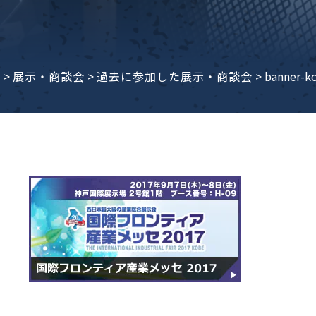
子ビームドリル加工
BD電子ビームドリル加工
軸同時・微細ドリリング・
ーザースクリーン
考データ
ーター・ザグリ加工(金型レ
e
>
展示・商談会
>
過去に参加した展示・商談会
>
banner-k
生プラスチック用レーザー
粒機用消耗部品
砕機用消耗部品
ィルター