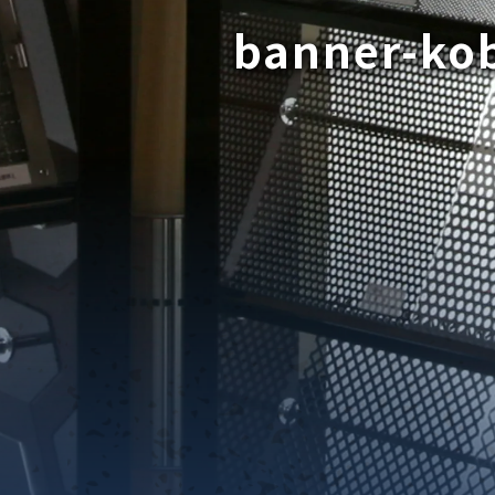
banner-ko
織金網
織金網網目一覧表
織金網
織金網網目一覧表
殊線材メッシュ網目一覧
グネステン
グネステン
畳織金網
畳織金網
リンプ織金網
ッククリンプ織金網
ラットトップ織金網
ンキャップ織金網
イロッド織金網
動篩用金網について
IS試験用ふるい
イヤーネットコンベヤー
形金網
甲金網
飾用織金網
イヤーゲージ（線番）
金網加工品
金網
金網網目一覧表
®
®
滑面式金網)
長目金網)
型パターン
庫リスト
粒機及び粉砕機用
心分離機用
ーパーパンチング™
ーパーパンチング™
ーパーパンチング™
DSサニタリーストレーナー™
相ステンレス鋼パンチング
摩耗鋼板HARDOX®
ンボス・ディンプル加工
脂パンチング™
レクト カラー・サイズ
RTP
開孔率パンチング™
G.P/コンピューター
孔率自動計算(%)
量自動計算(kg)
ンチングメタル加工品
PER PUNCHING™
準金型リスト
庫リスト
タル™
プラスチックパンチング）
脂パンチング™（PVC）
炭素繊維強化熱可塑性樹
-OPEN AREA
ラフィックパンチング
ーダーシート
）
NCHING）
ンチング™
キスパンドメタル
RTP EXメッシュ『CF
レーチング
ON』
イヤーメッシュデミスター
留用填充物
ミスター加工品
接金網
ァインメッシュ
ァインメッシュ加工品