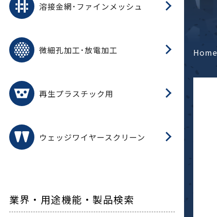
溶接金網･ファインメッシュ
電
E
多
レ
微細孔加工･放電加工
参
ル
Hom
ス)
再
造
粉
再生プラスチック用
フ
ウェッジワイヤースクリーン
業界・用途機能・製品検索