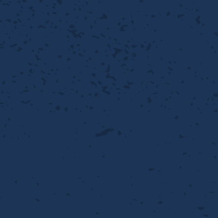
離
動性
浄
護
飾
産の効率化
るい分け・選別
送
付け
から守る
熱・排熱
離
浄
護
産の効率化
強
流・乱流
熱・排熱
から守る
離
動性
浄
護
産の効率化
るい分け・選別
送
流・乱流
熱・排熱
ける
出し成型
から守る
性
離
動性
浄
護
産の効率化
るい分け・選別
送
流・乱流
熱・排熱
ける
出し成型
から守る
性
離
り止め
動性
浄
護
産の効率化
るい分け・選別
送
性
熱・排熱
付け
理（揚げ・蒸し）
ける
出し成型
から守る