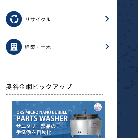
磁
用途を選択
分
滑
摺
洗
保
生
ふ
搬
磁
受
押
錆
リサイクル
整
用途を選択
分
滑
摺
保
装
生
補
ふ
採
放
受
錆
減
建築・土木
搬
奥谷金網ピックアップ