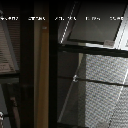
電子カタログ
注文見積り
お問い合わせ
採用情報
会社概要