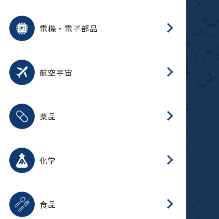
用途を選択
分
摺
洗
保
装
生
ふ
搬
型
錆
電機・電子部品
放
用途を選択
分
洗
保
生
補
整
放
錆
航空宇宙
用途を選択
分
摺
洗
保
生
ふ
搬
整
放
受
押
錆
薬品
磁
用途を選択
分
摺
洗
保
生
ふ
搬
整
放
受
押
錆
化学
磁
用途を選択
分
滑
摺
洗
保
生
ふ
搬
磁
放
型
調
受
押
錆
食品