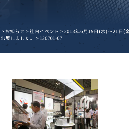
子ビームドリル加工
BD電子ビームドリル加工
軸同時・微細ドリリング・
ーザースクリーン
考データ
ーター・ザグリ加工(金型レ
e
>
お知らせ
>
社内イベント
>
2013年6月19日(水)～2
に出展しました。
>
130701-07
生プラスチック用レーザー
粒機用消耗部品
砕機用消耗部品
ィルター