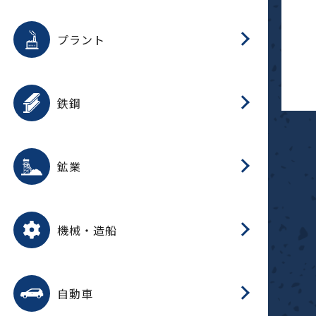
用途を選択
分
滑
摺
洗
保
生
補
ふ
採
整
磁
放
型
錆
プラント
搬
用途を選択
分
滑
洗
保
生
補
ふ
搬
磁
受
錆
鉄鋼
採
用途を選択
分
滑
摺
洗
保
生
補
ふ
磁
受
錆
鉱業
搬
用途を選択
分
滑
摺
洗
保
生
ふ
搬
磁
放
型
調
受
押
錆
機械・造船
整
減
用途を選択
分
洗
保
装
生
搬
整
放
自動車
錆