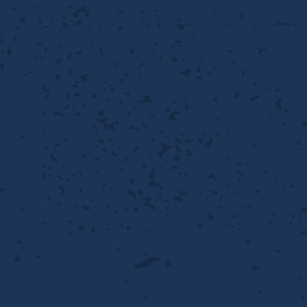
性
離
り止め
動性
浄
護
産の効率化
るい分け・選別
送
性
ける
出し成型
から守る
流・乱流
離
り止め
動性
護
飾
産の効率化
強
るい分け・選別
光
熱・排熱
ける
から守る
少させる（音・光等）
送