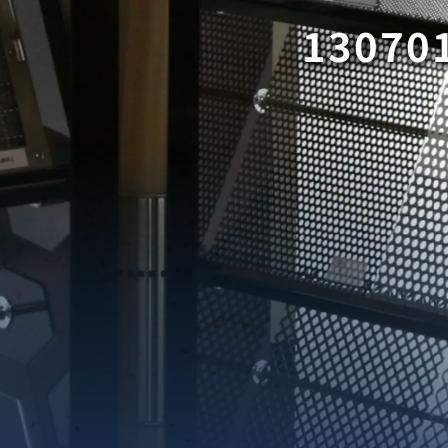
13070
織金網
織金網網目一覧表
織金網
織金網網目一覧表
殊線材メッシュ網目一覧
グネステン
グネステン
畳織金網
畳織金網
リンプ織金網
ッククリンプ織金網
ラットトップ織金網
ンキャップ織金網
イロッド織金網
動篩用金網について
IS試験用ふるい
イヤーネットコンベヤー
形金網
甲金網
飾用織金網
イヤーゲージ（線番）
金網加工品
金網
金網網目一覧表
®
®
滑面式金網)
長目金網)
型パターン
庫リスト
粒機及び粉砕機用
心分離機用
ーパーパンチング™
ーパーパンチング™
ーパーパンチング™
DSサニタリーストレーナー™
相ステンレス鋼パンチング
摩耗鋼板HARDOX®
ンボス・ディンプル加工
脂パンチング™
レクト カラー・サイズ
RTP
開孔率パンチング™
G.P/コンピューター
孔率自動計算(%)
量自動計算(kg)
ンチングメタル加工品
PER PUNCHING™
準金型リスト
庫リスト
タル™
プラスチックパンチング）
脂パンチング™（PVC）
炭素繊維強化熱可塑性樹
-OPEN AREA
ラフィックパンチング
ーダーシート
）
NCHING）
ンチング™
キスパンドメタル
RTP EXメッシュ『CF
レーチング
ON』
イヤーメッシュデミスター
留用填充物
ミスター加工品
接金網
ァインメッシュ
ァインメッシュ加工品