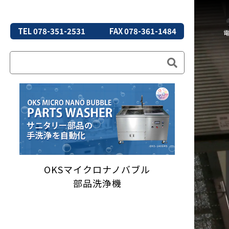
TEL 078-351-2531
FAX 078-361-1484
OKSマイクロナノバブル
部品洗浄機