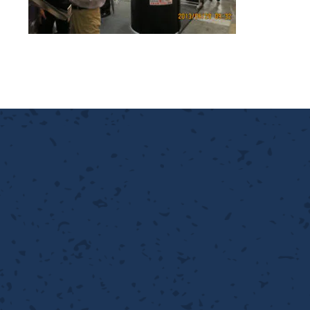
離
り止め
動性
浄
護
産の効率化
強
るい分け・選別
光
流・乱流
性
熱・排熱
付け
から守る
送
離
り止め
浄
護
産の効率化
強
るい分け・選別
送
性
ける
から守る
光
離
り止め
動性
浄
護
産の効率化
強
るい分け・選別
性
ける
から守る
送
離
り止め
動性
浄
護
産の効率化
るい分け・選別
送
性
熱・排熱
付け
理（揚げ・蒸し）
ける
出し成型
から守る
流・乱流
少させる（音・光等）
離
浄
護
飾
産の効率化
送
流・乱流
熱・排熱
から守る