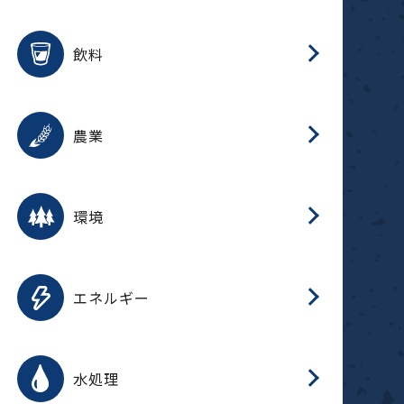
整
用途を選択
分
滑
摺
洗
保
生
ふ
搬
磁
放
受
錆
飲料
整
用途を選択
分
摺
洗
保
生
ふ
搬
採
錆
農業
受
用途を選択
分
滑
摺
洗
保
生
ふ
搬
受
錆
環境
磁
用途を選択
分
摺
洗
保
生
補
ふ
搬
放
錆
エネルギー
整
用途を選択
分
滑
摺
洗
保
生
ふ
整
受
錆
水処理