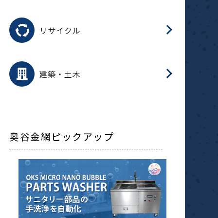
磁
用途を選択
分
滑
摺
洗
保
生
ふ
搬
磁
受
押
錆
リサイクル
整
用途を選択
分
滑
摺
保
装
生
補
ふ
採
放
受
錆
減
建築・土木
搬
奥谷金網ピックアップ