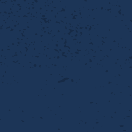
離
動性
浄
護
飾
産の効率化
るい分け・選別
送
付け
から守る
熱・排熱
離
浄
護
産の効率化
強
流・乱流
熱・排熱
から守る
離
動性
浄
護
産の効率化
るい分け・選別
送
流・乱流
熱・排熱
ける
出し成型
から守る
性
離
動性
浄
護
産の効率化
るい分け・選別
送
流・乱流
熱・排熱
ける
出し成型
から守る
性
離
り止め
動性
浄
護
産の効率化
るい分け・選別
送
性
熱・排熱
付け
理（揚げ・蒸し）
ける
出し成型
から守る