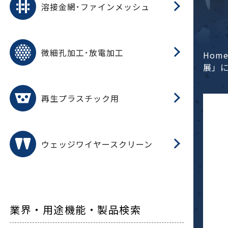
溶接金網･ファインメッシュ
電
E
多
レ
微細孔加工･放電加工
参
ル
Hom
ス)
展」
再
造
粉
再生プラスチック用
フ
ウェッジワイヤースクリーン
業界・用途機能・製品検索