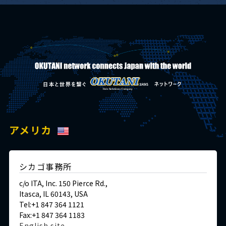
アメリカ
シカゴ事務所
c/o ITA, Inc. 150 Pierce Rd.,
Itasca, IL 60143, USA
Tel:+1 847 364 1121
Fax:+1 847 364 1183
English site