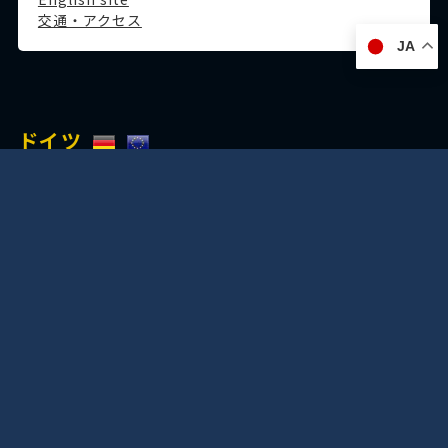
交通・アクセス
JA
ドイツ
デュッセルドルフ事務所
Immermannstraße 38,
40210 Düsseldorf,Germany
Tel:+49-211-1623-596
Fax:+49-211-1623-597