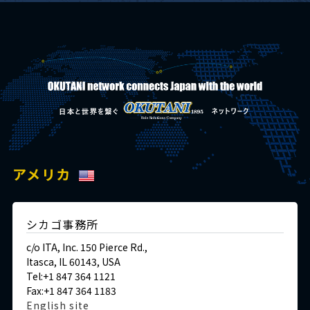
アメリカ
シカゴ事務所
c/o ITA, Inc. 150 Pierce Rd.,
Itasca, IL 60143, USA
Tel:+1 847 364 1121
Fax:+1 847 364 1183
English site