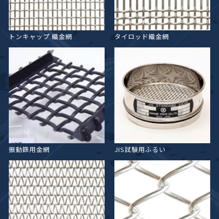
トンキャップ
織金網
タイロッド織金網
振動篩用金網
JIS試験用ふるい