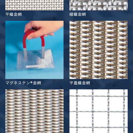
平織金網
綾織金網
マグネステン®金網
平畳織金網