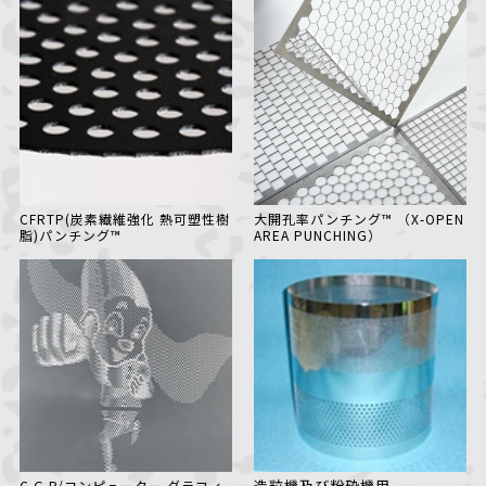
CFRTP(炭素繊維強化
熱可塑性樹
大開孔率パンチング™
（X-OPEN
脂)パンチング™
AREA PUNCHING）
造粒機及び粉砕機用
C.G.P/コンピューター
グラフィ