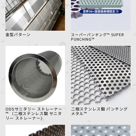
金型パターン
スーパーパンチング™
SUPER
PUNCHING™
ODSサニタリー
ストレーナー
二相ステンレス鋼
パンチング
™
（二相ステンレス鋼
サニタ
メタル™
リー
ストレーナー）