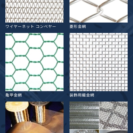
ワイヤーネット
コンベヤー
菱形金網
亀甲金網
装飾用織金網