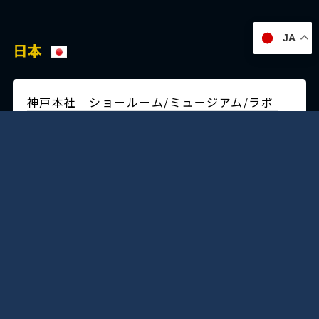
JA
日本
神戸本社 ショールーム/ミュージアム/ラボ
〒650-0025
兵庫県神戸市
中央区相生町4丁目5-5
TEL:(078)351-2531(代)
FAX:(078)361-1484
交通・アクセス
明石工場
〒651-2124
兵庫県神戸市
西区伊川谷町潤和730-6
(神戸鉄工団地内）
TEL:(078)974-1907(代）