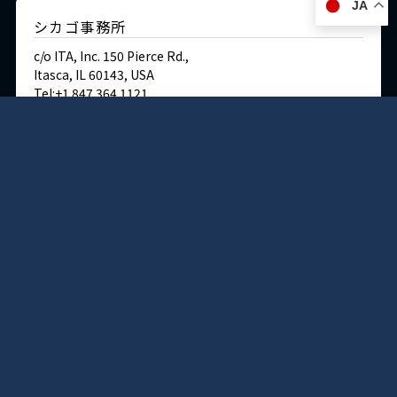
JA
シカゴ事務所
c/o ITA, Inc. 150 Pierce Rd.,
Itasca, IL 60143, USA
Tel:+1 847 364 1121
Fax:+1 847 364 1183
English site
交通・アクセス
ドイツ
デュッセルドルフ事務所
Immermannstraße 38,
40210 Düsseldorf,Germany
Tel:+49-211-1623-596