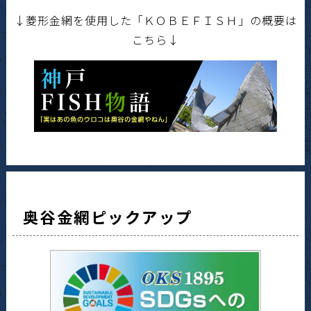
↓菱形金網を使用した「ＫＯＢＥＦＩＳＨ」の概要は
こちら↓
奥谷金網ピックアップ