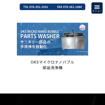
TEL 078-351-2531
FAX 078-361-1484
OKSマイクロナノバブル
部品洗浄機