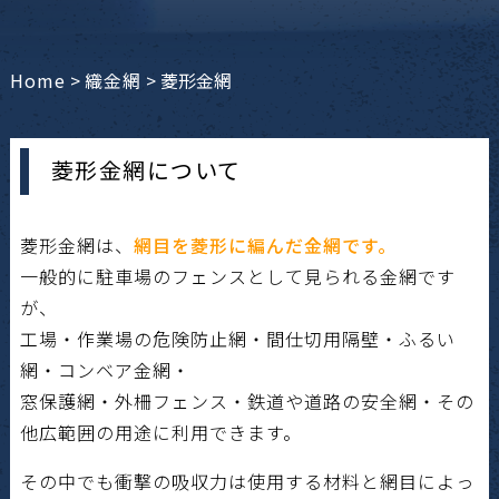
Home
>
織金網
>
菱形金網
菱形金網について
菱形金網は、
網目を菱形に編んだ金網です。
一般的に駐車場のフェンスとして見られる金網です
が、
工場・作業場の危険防止網・間仕切用隔壁・ふるい
網・コンベア金網・
窓保護網・外柵フェンス・鉄道や道路の安全網・その
他広範囲の用途に利用できます。
その中でも衝撃の吸収力は使用する材料と網目によっ