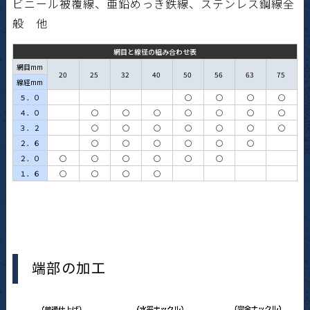
ビニール被覆線、亜鉛めっき鉄線、ステンレス鋼線全
般 他
網目と線径の組み合わせ表
網目mm
20
25
32
40
50
56
63
75
線経mm
５．０
◯
◯
◯
◯
４．０
◯
◯
◯
◯
◯
◯
◯
３．２
◯
◯
◯
◯
◯
◯
◯
２．６
◯
◯
◯
◯
◯
◯
２．０
◯
◯
◯
◯
◯
◯
１．６
◯
◯
◯
◯
端部の加工