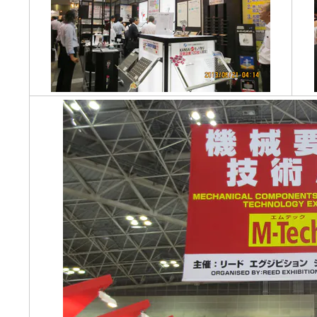
ンチング™
キスパンドメタル
RTP EXメッシュ『CF
レーチング
ON』
イヤーメッシュデミスター
留用填充物
ミスター加工品
接金網
ァインメッシュ
ァインメッシュ加工品
子ビームドリル加工
BD電子ビームドリル加工
軸同時・微細ドリリング・
ーザースクリーン
考データ
ーター・ザグリ加工(金型レ
生プラスチック用レーザー
粒機用消耗部品
砕機用消耗部品
ィルター