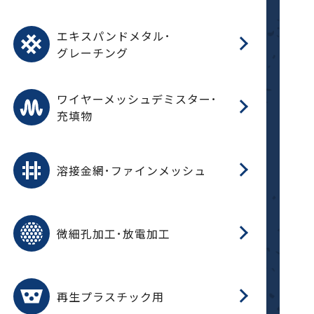
パ
エ
CF
グ
エキスパンドメタル･
T
グレーチング
ワ
蒸
デ
ワイヤーメッシュデミスター･
充填物
溶
フ
フ
溶接金網･ファインメッシュ
電
E
多
レ
微細孔加工･放電加工
参
ル
ス)
再
造
粉
再生プラスチック用
フ