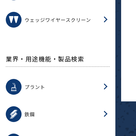
ウェッジワイヤースクリーン
業界・用途機能・製品検索
用途を選択
分
滑
摺
洗
保
生
補
ふ
採
整
磁
放
型
錆
プラント
搬
用途を選択
分
滑
洗
保
生
補
ふ
搬
磁
受
錆
鉄鋼
採
用途を選択
分
滑
摺
洗
保
生
補
ふ
磁
受
錆