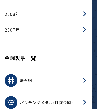
2008年
2007年
金網製品一覧
平
平
綾
綾
特
マ
マ
平
綾
ク
ロ
フ
ト
タ
振
J
ワ
菱
亀
装
ワ
織
織金網
(
(
金
在
造
遠
ス
ス
ス
O
二
耐
エ
樹
セ
CF
大
C.
開
重
パ
パンチングメタル(打抜金網)
SU
標
在
メ
（
樹
（
（X
グ
オ
脂
PU