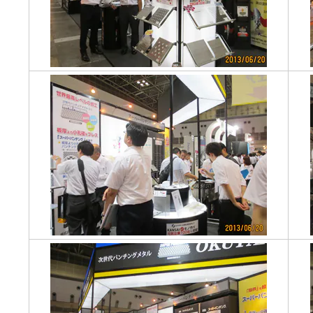
織金網
織金網網目一覧表
織金網
織金網網目一覧表
殊線材メッシュ網目一覧
グネステン
グネステン
畳織金網
畳織金網
リンプ織金網
ッククリンプ織金網
ラットトップ織金網
ンキャップ織金網
イロッド織金網
動篩用金網について
IS試験用ふるい
イヤーネットコンベヤー
形金網
甲金網
飾用織金網
イヤーゲージ（線番）
金網加工品
金網
金網網目一覧表
®
®
滑面式金網)
長目金網)
型パターン
庫リスト
粒機及び粉砕機用
心分離機用
ーパーパンチング™
ーパーパンチング™
ーパーパンチング™
DSサニタリーストレーナー™
相ステンレス鋼パンチング
摩耗鋼板HARDOX®
ンボス・ディンプル加工
脂パンチング™
レクト カラー・サイズ
RTP
開孔率パンチング™
G.P/コンピューター
孔率自動計算(%)
量自動計算(kg)
ンチングメタル加工品
PER PUNCHING™
準金型リスト
庫リスト
タル™
プラスチックパンチング）
脂パンチング™（PVC）
炭素繊維強化熱可塑性樹
-OPEN AREA
ラフィックパンチング
ーダーシート
）
NCHING）