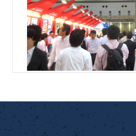
離
り止め
動性
浄
護
産の効率化
強
るい分け・選別
光
流・乱流
性
熱・排熱
付け
から守る
送
離
り止め
浄
護
産の効率化
強
るい分け・選別
送
性
ける
から守る
光
離
り止め
動性
浄
護
産の効率化
強
るい分け・選別
性
ける
から守る