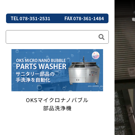
TEL 078-351-2531
FAX 078-361-1484
OKSマイクロナノバブル
部品洗浄機