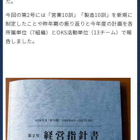
た。
今回の第
2
号には「営業
10
訓」「製造
10
訓」を新規に
制定したことや昨年期の振り返りと今年度の計画を各
所属単位（
7
組織）と
OKS
活動単位（
13
チーム）で報
告しました。