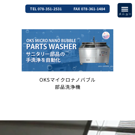
TEL 078-351-2531
FAX 078-361-1484
OKSマイクロナノバブル
部品洗浄機