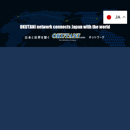
JA
アメリカ
シカゴ事務所
c/o ITA, Inc. 150 Pierce Rd.,
Itasca, IL 60143, USA
Tel:+1 847 364 1121
Fax:+1 847 364 1183
English site
交通・アクセス