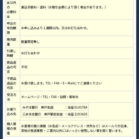
金以外
の
振込手数料・送料（お取引金額により頂く場合があります。）
必要料
金
申込の
有効期
お申し込みより１週間以内。又はお打ち合わせ。
限
販売数
数量限定無し
量
引渡し
お打ち合わせ
時期
良品返
品の可
不可
否
不良品
返品の
お受け致します。TEL・FAX・E－Mailにてご連絡ください
可否
受注方
ホームページ・TEL・FAX・訪問・御来社
法
みずほ銀行 神戸支店
：当座 0145784
お振り
込み先
三井住友銀行 神戸駅前支店
：当座 2103635
個人情
お客様の個人情報（お名前・メールアドレス・住所など）はメールでの伝達、
報の保
荷物の発送業務・ ご案内以外にはいっさい使用しない事を固く誓います。
護