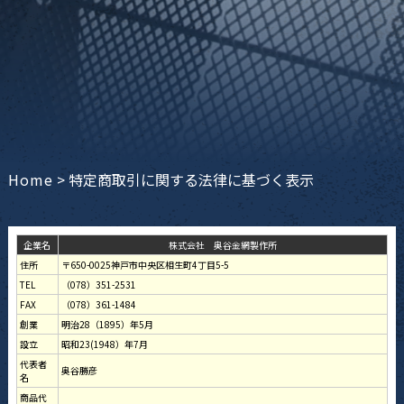
Home
>
特定商取引に関する法律に基づく表示
企業名
株式会社 奥谷金網製作所
住所
〒650-0025神戸市中央区相生町4丁目5-5
TEL
（078）351-2531
FAX
（078）361-1484
創業
明治28（1895）年5月
設立
昭和23(1948）年7月
代表者
奥谷勝彦
名
商品代