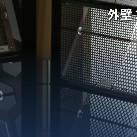
外壁
織金網
織金網網目一覧表
織金網
織金網網目一覧表
殊線材メッシュ網目一覧
グネステン
グネステン
畳織金網
畳織金網
リンプ織金網
ッククリンプ織金網
ラットトップ織金網
ンキャップ織金網
イロッド織金網
動篩用金網について
IS試験用ふるい
イヤーネットコンベヤー
形金網
甲金網
飾用織金網
イヤーゲージ（線番）
金網加工品
金網
金網網目一覧表
®
®
滑面式金網)
長目金網)
型パターン
庫リスト
粒機及び粉砕機用
心分離機用
ーパーパンチング™
ーパーパンチング™
ーパーパンチング™
DSサニタリーストレーナー™
相ステンレス鋼パンチング
摩耗鋼板HARDOX®
ンボス・ディンプル加工
脂パンチング™
レクト カラー・サイズ
RTP
開孔率パンチング™
G.P/コンピューター
孔率自動計算(%)
量自動計算(kg)
ンチングメタル加工品
PER PUNCHING™
準金型リスト
庫リスト
タル™
プラスチックパンチング）
脂パンチング™（PVC）
炭素繊維強化熱可塑性樹
-OPEN AREA
ラフィックパンチング
ーダーシート
）
NCHING）
ンチング™
キスパンドメタル
RTP EXメッシュ『CF
レーチング
ON』
イヤーメッシュデミスター
留用填充物
ミスター加工品
接金網
ァインメッシュ
ァインメッシュ加工品