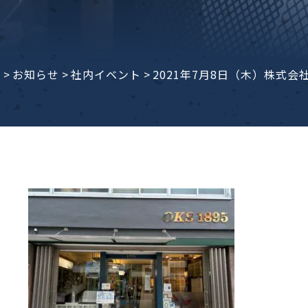
子ビームドリル加工
BD電子ビームドリル加工
軸同時・微細ドリリング・
ーザースクリーン
考データ
ーター・ザグリ加工(金型レ
e
>
お知らせ
>
社内イベント
>
2021年7月8日（木）株式
生プラスチック用レーザー
粒機用消耗部品
砕機用消耗部品
ィルター