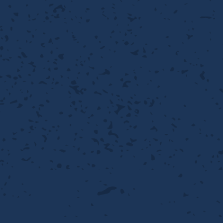
性
離
り止め
動性
浄
護
産の効率化
るい分け・選別
送
性
ける
出し成型
から守る
流・乱流
離
り止め
動性
護
飾
産の効率化
強
るい分け・選別
光
熱・排熱
ける
から守る
少させる（音・光等）
送