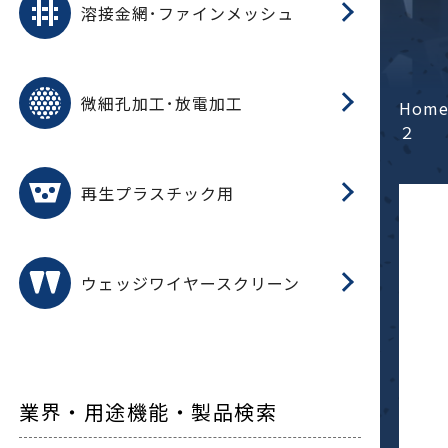
溶接金網･ファインメッシュ
電
E
多
レ
微細孔加工･放電加工
参
ル
Hom
ス)
２
再
造
粉
再生プラスチック用
フ
ウェッジワイヤースクリーン
業界・用途機能・製品検索