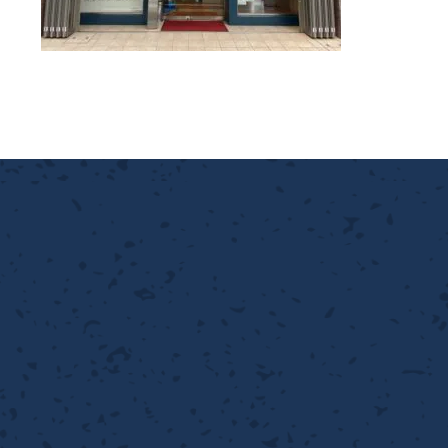
離
り止め
動性
浄
護
産の効率化
強
るい分け・選別
光
流・乱流
性
熱・排熱
付け
から守る
送
離
り止め
浄
護
産の効率化
強
るい分け・選別
送
性
ける
から守る
光
離
り止め
動性
浄
護
産の効率化
強
るい分け・選別
性
ける
から守る
送
離
り止め
動性
浄
護
産の効率化
るい分け・選別
送
性
熱・排熱
付け
理（揚げ・蒸し）
ける
出し成型
から守る
流・乱流
少させる（音・光等）
離
浄
護
飾
産の効率化
送
流・乱流
熱・排熱
から守る