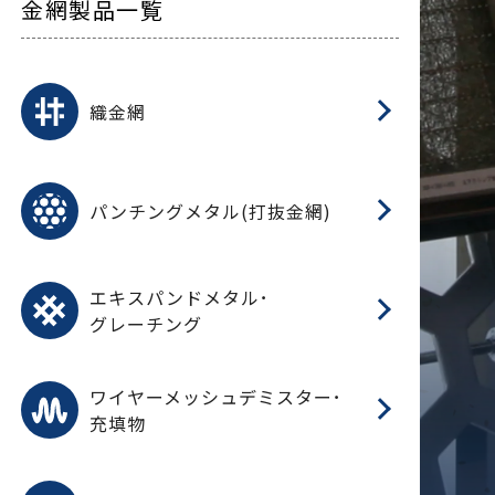
金網製品一覧
平
平
綾
綾
特
マ
マ
平
綾
ク
ロ
フ
ト
タ
振
J
ワ
菱
亀
装
ワ
織
織金網
(
(
金
在
造
遠
ス
ス
ス
O
二
耐
エ
樹
セ
CF
大
C.
開
重
パ
パンチングメタル(打抜金網)
SU
標
在
メ
（
樹
（
（X
グ
オ
脂
PU
パ
エ
CF
グ
エキスパンドメタル･
T
グレーチング
ワ
蒸
デ
ワイヤーメッシュデミスター･
充填物
溶
フ
フ