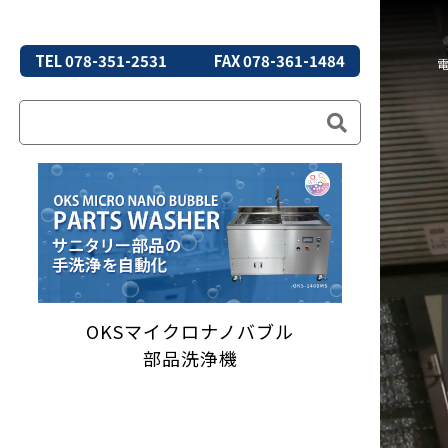
TEL 078-351-2531
FAX 078-361-1484
OKSマイクロナノバブル
部品洗浄機