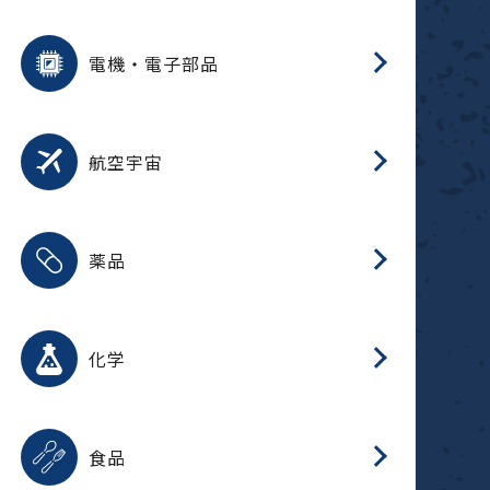
用途を選択
分
摺
洗
保
装
生
ふ
搬
型
錆
電機・電子部品
放
用途を選択
分
洗
保
生
補
整
放
錆
航空宇宙
用途を選択
分
摺
洗
保
生
ふ
搬
整
放
受
押
錆
薬品
磁
用途を選択
分
摺
洗
保
生
ふ
搬
整
放
受
押
錆
化学
磁
用途を選択
分
滑
摺
洗
保
生
ふ
搬
磁
放
型
調
受
押
錆
食品