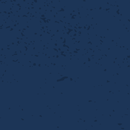
離
動性
浄
護
飾
産の効率化
るい分け・選別
送
付け
から守る
熱・排熱
離
浄
護
産の効率化
強
流・乱流
熱・排熱
から守る
離
動性
浄
護
産の効率化
るい分け・選別
送
流・乱流
熱・排熱
ける
出し成型
から守る
性
離
動性
浄
護
産の効率化
るい分け・選別
送
流・乱流
熱・排熱
ける
出し成型
から守る
性
離
り止め
動性
浄
護
産の効率化
るい分け・選別
送
性
熱・排熱
付け
理（揚げ・蒸し）
ける
出し成型
から守る