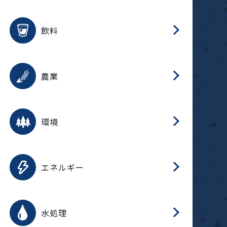
整
用途を選択
分
滑
摺
洗
保
生
ふ
搬
磁
放
受
錆
飲料
整
用途を選択
分
摺
洗
保
生
ふ
搬
採
錆
農業
受
用途を選択
分
滑
摺
洗
保
生
ふ
搬
受
錆
環境
磁
用途を選択
分
摺
洗
保
生
補
ふ
搬
放
錆
エネルギー
整
用途を選択
分
滑
摺
洗
保
生
ふ
整
受
錆
水処理