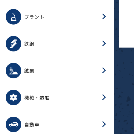
用途を選択
分
滑
摺
洗
保
生
補
ふ
採
整
磁
放
型
錆
プラント
搬
用途を選択
分
滑
洗
保
生
補
ふ
搬
磁
受
錆
鉄鋼
採
用途を選択
分
滑
摺
洗
保
生
補
ふ
磁
受
錆
鉱業
搬
用途を選択
分
滑
摺
洗
保
生
ふ
搬
磁
放
型
調
受
押
錆
機械・造船
整
減
用途を選択
分
洗
保
装
生
搬
整
放
自動車
錆