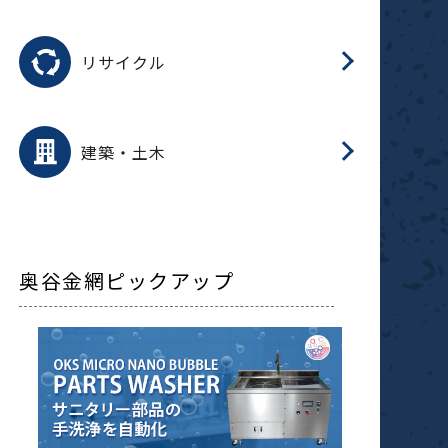
磁
用途を選択
分
滑
摺
洗
保
生
ふ
搬
磁
受
押
錆
リサイクル
整
用途を選択
分
滑
摺
保
装
生
補
ふ
採
放
受
錆
減
建築・土木
搬
奥谷金網ピックアップ