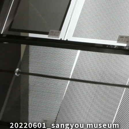
20220601_sangyou museum