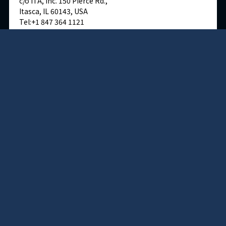
c/o ITA, Inc. 150 Pierce Rd.,
Itasca, IL 60143, USA
Tel:+1 847 364 1121
Fax:+1 847 364 1183
English site
交通・アクセス
ドイツ
デュッセルドルフ事務所
Immermannstraße 38,
40210 Düsseldorf,Germany
Tel:+49-211-1623-596
Fax:+49-211-1623-597