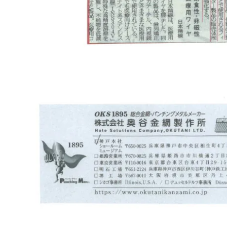
織金網
織金網網目一覧表
織金網
織金網網目一覧表
殊線材メッシュ網目一覧
グネステン
グネステン
畳織金網
畳織金網
リンプ織金網
ッククリンプ織金網
ラットトップ織金網
ンキャップ織金網
イロッド織金網
動篩用金網について
IS試験用ふるい
イヤーネットコンベヤー
形金網
甲金網
飾用織金網
イヤーゲージ（線番）
金網加工品
金網
金網網目一覧表
®
®