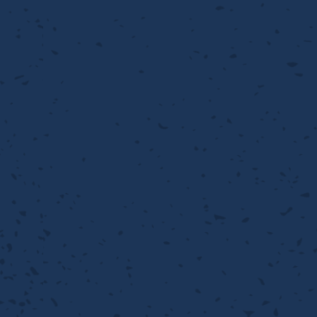
考データ
ーター・ザグリ加工(金型レ
生プラスチック用レーザー
粒機用消耗部品
砕機用消耗部品
ィルター
離
り止め
動性
浄
護
産の効率化
強
るい分け・選別
光
流・乱流
性
熱・排熱
付け
から守る
送