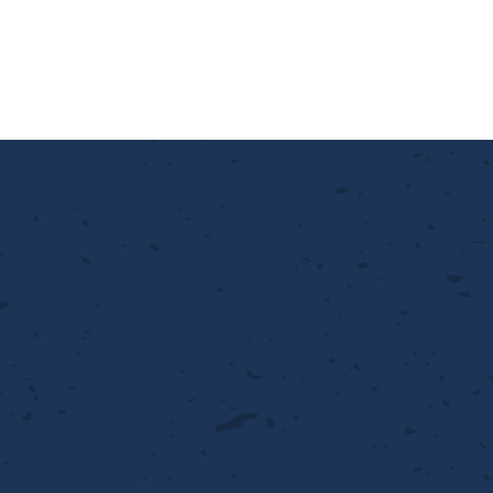
滑面式金網)
長目金網)
型パターン
庫リスト
粒機及び粉砕機用
心分離機用
ーパーパンチング™
ーパーパンチング™
ーパーパンチング™
DSサニタリーストレーナー™
相ステンレス鋼パンチング
摩耗鋼板HARDOX®
ンボス・ディンプル加工
脂パンチング™
レクト カラー・サイズ
RTP
開孔率パンチング™
G.P/コンピューター
孔率自動計算(%)
量自動計算(kg)
ンチングメタル加工品
PER PUNCHING™
準金型リスト
庫リスト
タル™
プラスチックパンチング）
脂パンチング™（PVC）
炭素繊維強化熱可塑性樹
-OPEN AREA
ラフィックパンチング
ーダーシート
）
NCHING）
ンチング™
キスパンドメタル
RTP EXメッシュ『CF
レーチング
ON』
イヤーメッシュデミスター
留用填充物
ミスター加工品
接金網
ァインメッシュ
ァインメッシュ加工品
子ビームドリル加工
BD電子ビームドリル加工
軸同時・微細ドリリング・
ーザースクリーン