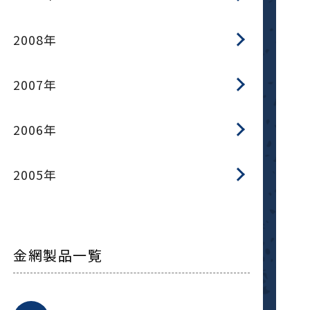
2008年
2007年
2006年
2005年
金網製品一覧
平
平
綾
綾
特
マ
マ
平
綾
ク
ロ
フ
ト
タ
振
J
ワ
菱
亀
装
ワ
織