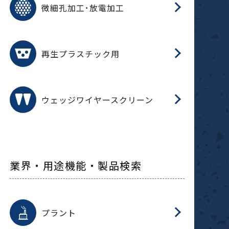
微細孔加工･放電加工
参
ル
ス)
再
造
粉
再生プラスチック用
フ
ウェッジワイヤースクリーン
業界・用途機能・製品検索
用途を選択
分
滑
摺
洗
保
生
補
ふ
採
整
磁
放
型
錆
プラント
搬