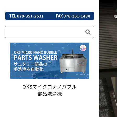
TEL 078-351-2531
FAX 078-361-1484
OKSマイクロナノバブル
部品洗浄機