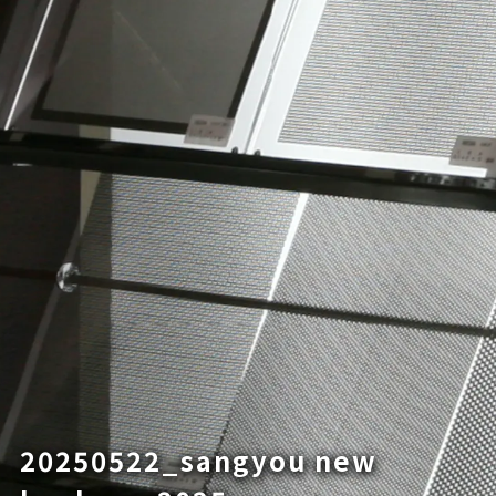
20250522_sangyou new