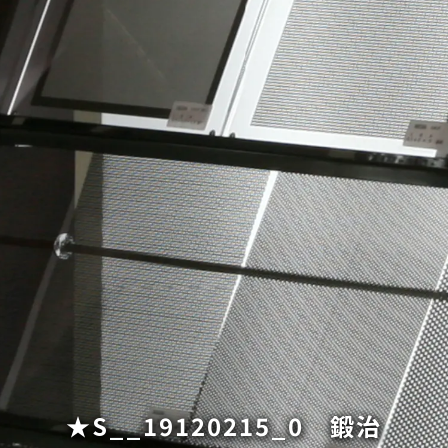
★S__19120215_0 鍛治