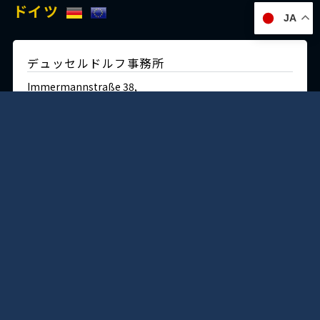
ドイツ
JA
デュッセルドルフ事務所
Immermannstraße 38,
40210 Düsseldorf,Germany
Tel:+49-211-1623-596
Fax:+49-211-1623-597
日本
神戸本社 ショールーム/ミュージアム/ラボ
〒650-0025