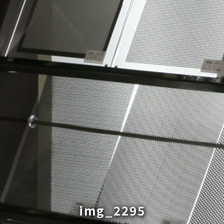
img_2295