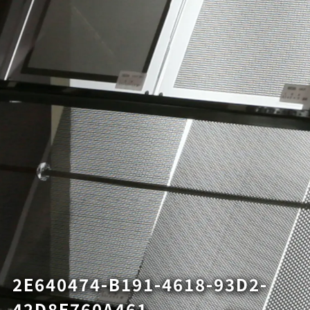
2E640474-B191-4618-93D2-
42D8E760A461