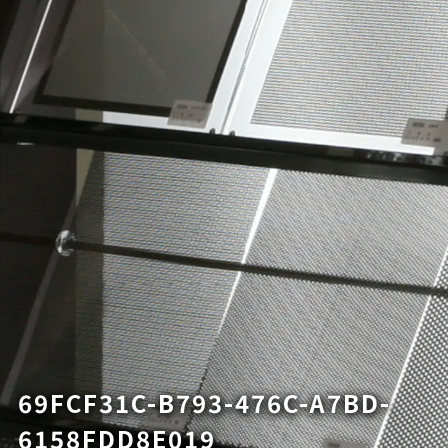
69FCF31C-B793-476C-A7BD-
6158FDD8E019