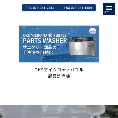
TEL 078-351-2531
FAX 078-361-1484
OKSマイクロナノバブル
部品洗浄機