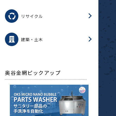
磁
用途を選択
分
滑
摺
洗
保
生
ふ
搬
磁
受
押
錆
リサイクル
整
用途を選択
分
滑
摺
保
装
生
補
ふ
採
放
受
錆
減
建築・土木
搬
奥谷金網ピックアップ