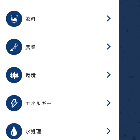
整
用途を選択
分
滑
摺
洗
保
生
ふ
搬
磁
放
受
錆
飲料
整
用途を選択
分
摺
洗
保
生
ふ
搬
採
錆
農業
受
用途を選択
分
滑
摺
洗
保
生
ふ
搬
受
錆
環境
磁
用途を選択
分
摺
洗
保
生
補
ふ
搬
放
錆
エネルギー
整
用途を選択
分
滑
摺
洗
保
生
ふ
整
受
錆
水処理