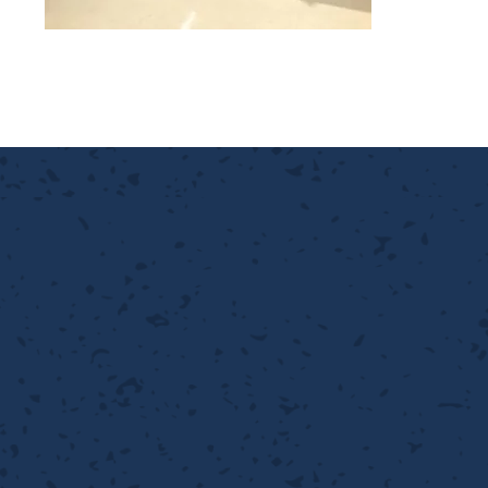
離
り止め
動性
浄
護
産の効率化
強
るい分け・選別
光
流・乱流
性
熱・排熱
付け
から守る
送
離
り止め
浄
護
産の効率化
強
るい分け・選別
送
性
ける
から守る
光
離
り止め
動性
浄
護
産の効率化
強
るい分け・選別
性
ける
から守る
送
離
り止め
動性
浄
護
産の効率化
るい分け・選別
送
性
熱・排熱
付け
理（揚げ・蒸し）
ける
出し成型
から守る
流・乱流
少させる（音・光等）
離
浄
護
飾
産の効率化
送
流・乱流
熱・排熱
から守る