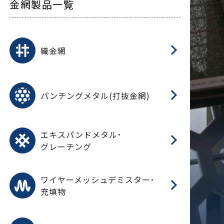
金網製品一覧
平
平
綾
綾
特
マ
マ
平
綾
ク
ロ
フ
ト
タ
振
J
ワ
菱
亀
装
ワ
織
織金網
(
(
金
在
造
遠
ス
ス
ス
O
二
耐
エ
樹
セ
CF
大
C.
開
重
パ
パンチングメタル(打抜金網)
SU
標
在
メ
（
樹
（
（X
グ
オ
脂
PU
パ
エ
CF
グ
エキスパンドメタル･
T
グレーチング
ワ
蒸
デ
ワイヤーメッシュデミスター･
充填物
溶
フ
フ