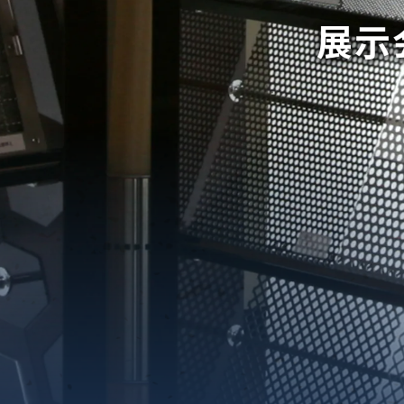
展示
織金網
織金網網目一覧表
織金網
織金網網目一覧表
殊線材メッシュ網目一覧
グネステン
グネステン
畳織金網
畳織金網
リンプ織金網
ッククリンプ織金網
ラットトップ織金網
ンキャップ織金網
イロッド織金網
動篩用金網について
IS試験用ふるい
イヤーネットコンベヤー
形金網
甲金網
飾用織金網
イヤーゲージ（線番）
金網加工品
金網
金網網目一覧表
®
®
滑面式金網)
長目金網)
型パターン
庫リスト
粒機及び粉砕機用
心分離機用
ーパーパンチング™
ーパーパンチング™
ーパーパンチング™
DSサニタリーストレーナー™
相ステンレス鋼パンチング
摩耗鋼板HARDOX®
ンボス・ディンプル加工
脂パンチング™
レクト カラー・サイズ
RTP
開孔率パンチング™
G.P/コンピューター
孔率自動計算(%)
量自動計算(kg)
ンチングメタル加工品
PER PUNCHING™
準金型リスト
庫リスト
タル™
プラスチックパンチング）
脂パンチング™（PVC）
炭素繊維強化熱可塑性樹
-OPEN AREA
ラフィックパンチング
ーダーシート
）
NCHING）
ンチング™
キスパンドメタル
RTP EXメッシュ『CF
レーチング
ON』
イヤーメッシュデミスター
留用填充物
ミスター加工品
接金網
ァインメッシュ
ァインメッシュ加工品