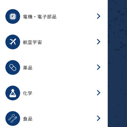
用途を選択
分
摺
洗
保
装
生
ふ
搬
型
錆
電機・電子部品
放
用途を選択
分
洗
保
生
補
整
放
錆
航空宇宙
用途を選択
分
摺
洗
保
生
ふ
搬
整
放
受
押
錆
薬品
磁
用途を選択
分
摺
洗
保
生
ふ
搬
整
放
受
押
錆
化学
磁
用途を選択
分
滑
摺
洗
保
生
ふ
搬
磁
放
型
調
受
押
錆
食品