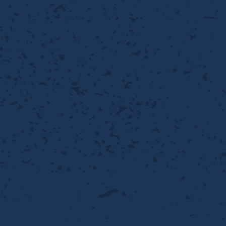
性
離
り止め
動性
浄
護
産の効率化
るい分け・選別
送
性
ける
出し成型
から守る
流・乱流
離
り止め
動性
護
飾
産の効率化
強
るい分け・選別
光
熱・排熱
ける
から守る
少させる（音・光等）
送