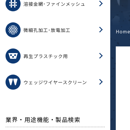
溶接金網･ファインメッシュ
電
E
多
レ
微細孔加工･放電加工
参
ル
Hom
ス)
再
造
粉
再生プラスチック用
フ
ウェッジワイヤースクリーン
業界・用途機能・製品検索