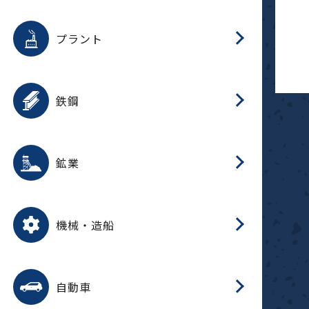
用途を選択
分
滑
摺
洗
保
生
補
ふ
採
整
磁
放
型
錆
プラント
搬
用途を選択
分
滑
洗
保
生
補
ふ
搬
磁
受
錆
鉄鋼
採
用途を選択
分
滑
摺
洗
保
生
補
ふ
磁
受
錆
鉱業
搬
用途を選択
分
滑
摺
洗
保
生
ふ
搬
磁
放
型
調
受
押
錆
機械・造船
整
減
用途を選択
分
洗
保
装
生
搬
整
放
自動車
錆