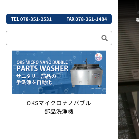
TEL 078-351-2531
FAX 078-361-1484
OKSマイクロナノバブル
部品洗浄機