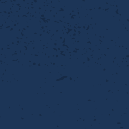
離
動性
浄
護
飾
産の効率化
るい分け・選別
送
付け
から守る
熱・排熱
離
浄
護
産の効率化
強
流・乱流
熱・排熱
から守る
離
動性
浄
護
産の効率化
るい分け・選別
送
流・乱流
熱・排熱
ける
出し成型
から守る
性
離
動性
浄
護
産の効率化
るい分け・選別
送
流・乱流
熱・排熱
ける
出し成型
から守る
性
離
り止め
動性
浄
護
産の効率化
るい分け・選別
送
性
熱・排熱
付け
理（揚げ・蒸し）
ける
出し成型
から守る