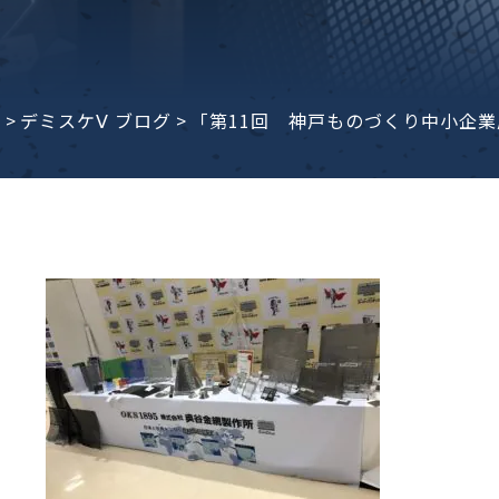
子ビームドリル加工
BD電子ビームドリル加工
軸同時・微細ドリリング・
ーザースクリーン
考データ
ーター・ザグリ加工(金型レ
e
>
デミスケⅤ ブログ
>
「第11回 神戸ものづくり中小企
生プラスチック用レーザー
粒機用消耗部品
砕機用消耗部品
ィルター