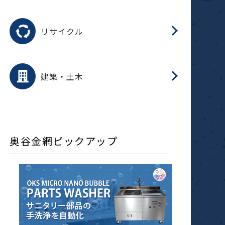
磁
用途を選択
分
滑
摺
洗
保
生
ふ
搬
磁
受
押
錆
リサイクル
整
用途を選択
分
滑
摺
保
装
生
補
ふ
採
放
受
錆
減
建築・土木
搬
奥谷金網ピックアップ