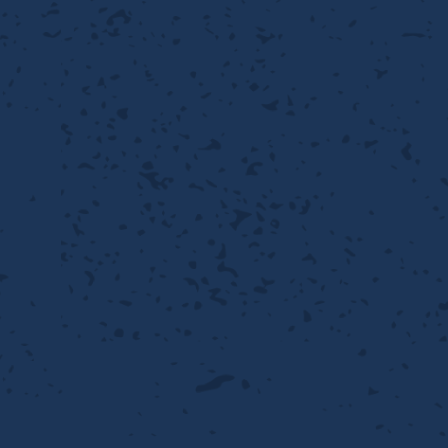
性
離
り止め
動性
浄
護
産の効率化
るい分け・選別
送
性
ける
出し成型
から守る
流・乱流
離
り止め
動性
護
飾
産の効率化
強
るい分け・選別
光
熱・排熱
ける
から守る
少させる（音・光等）
送