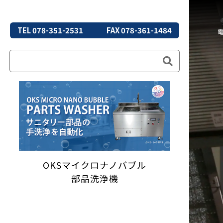
TEL 078-351-2531
FAX 078-361-1484
OKSマイクロナノバブル
部品洗浄機