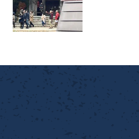
離
り止め
動性
浄
護
産の効率化
強
るい分け・選別
光
流・乱流
性
熱・排熱
付け
から守る
送
離
り止め
浄
護
産の効率化
強
るい分け・選別
送
性
ける
から守る
光
離
り止め
動性
浄
護
産の効率化
強
るい分け・選別
性
ける
から守る
送
離
り止め
動性
浄
護
産の効率化
るい分け・選別
送
性
熱・排熱
付け
理（揚げ・蒸し）
ける
出し成型
から守る
流・乱流
少させる（音・光等）
離
浄
護
飾
産の効率化
送
流・乱流
熱・排熱
から守る