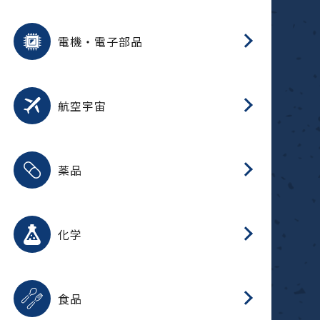
用途を選択
分
摺
洗
保
装
生
ふ
搬
型
錆
電機・電子部品
放
用途を選択
分
洗
保
生
補
整
放
錆
航空宇宙
用途を選択
分
摺
洗
保
生
ふ
搬
整
放
受
押
錆
薬品
磁
用途を選択
分
摺
洗
保
生
ふ
搬
整
放
受
押
錆
化学
磁
用途を選択
分
滑
摺
洗
保
生
ふ
搬
磁
放
型
調
受
押
錆
食品