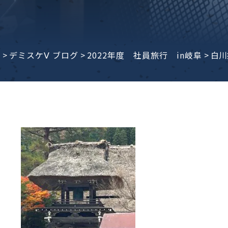
子ビームドリル加工
BD電子ビームドリル加工
軸同時・微細ドリリング・
ーザースクリーン
考データ
ーター・ザグリ加工(金型レ
e
>
デミスケⅤ ブログ
>
2022年度 社員旅行 in岐阜
>
白川
生プラスチック用レーザー
粒機用消耗部品
砕機用消耗部品
ィルター