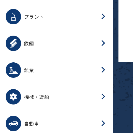
用途を選択
分
滑
摺
洗
保
生
補
ふ
採
整
磁
放
型
錆
プラント
搬
用途を選択
分
滑
洗
保
生
補
ふ
搬
磁
受
錆
鉄鋼
採
用途を選択
分
滑
摺
洗
保
生
補
ふ
磁
受
錆
鉱業
搬
用途を選択
分
滑
摺
洗
保
生
ふ
搬
磁
放
型
調
受
押
錆
機械・造船
整
減
用途を選択
分
洗
保
装
生
搬
整
放
自動車
錆