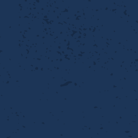
離
動性
浄
護
飾
産の効率化
るい分け・選別
送
付け
から守る
熱・排熱
離
浄
護
産の効率化
強
流・乱流
熱・排熱
から守る
離
動性
浄
護
産の効率化
るい分け・選別
送
流・乱流
熱・排熱
ける
出し成型
から守る
性
離
動性
浄
護
産の効率化
るい分け・選別
送
流・乱流
熱・排熱
ける
出し成型
から守る
性
離
り止め
動性
浄
護
産の効率化
るい分け・選別
送
性
熱・排熱
付け
理（揚げ・蒸し）
ける
出し成型
から守る