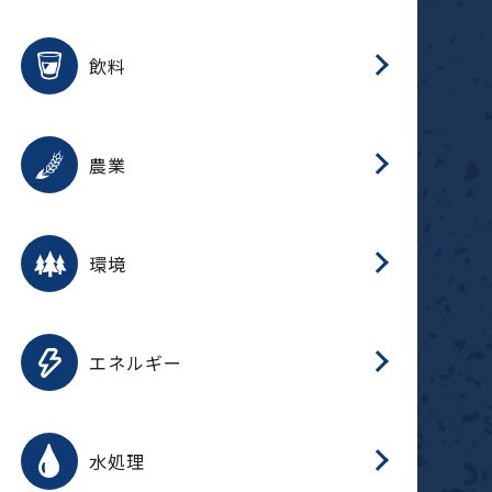
整
用途を選択
分
滑
摺
洗
保
生
ふ
搬
磁
放
受
錆
飲料
整
用途を選択
分
摺
洗
保
生
ふ
搬
採
錆
農業
受
用途を選択
分
滑
摺
洗
保
生
ふ
搬
受
錆
環境
磁
用途を選択
分
摺
洗
保
生
補
ふ
搬
放
錆
エネルギー
整
用途を選択
分
滑
摺
洗
保
生
ふ
整
受
錆
水処理