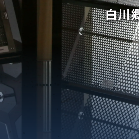
白川
織金網
織金網網目一覧表
織金網
織金網網目一覧表
殊線材メッシュ網目一覧
グネステン
グネステン
畳織金網
畳織金網
リンプ織金網
ッククリンプ織金網
ラットトップ織金網
ンキャップ織金網
イロッド織金網
動篩用金網について
IS試験用ふるい
イヤーネットコンベヤー
形金網
甲金網
飾用織金網
イヤーゲージ（線番）
金網加工品
金網
金網網目一覧表
®
®
滑面式金網)
長目金網)
型パターン
庫リスト
粒機及び粉砕機用
心分離機用
ーパーパンチング™
ーパーパンチング™
ーパーパンチング™
DSサニタリーストレーナー™
相ステンレス鋼パンチング
摩耗鋼板HARDOX®
ンボス・ディンプル加工
脂パンチング™
レクト カラー・サイズ
RTP
開孔率パンチング™
G.P/コンピューター
孔率自動計算(%)
量自動計算(kg)
ンチングメタル加工品
PER PUNCHING™
準金型リスト
庫リスト
タル™
プラスチックパンチング）
脂パンチング™（PVC）
炭素繊維強化熱可塑性樹
-OPEN AREA
ラフィックパンチング
ーダーシート
）
NCHING）
ンチング™
キスパンドメタル
RTP EXメッシュ『CF
レーチング
ON』
イヤーメッシュデミスター
留用填充物
ミスター加工品
接金網
ァインメッシュ
ァインメッシュ加工品