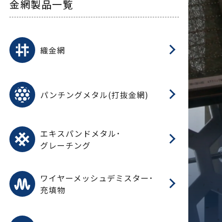
金網製品一覧
平
平
綾
綾
特
マ
マ
平
綾
ク
ロ
フ
ト
タ
振
J
ワ
菱
亀
装
ワ
織
織金網
(
(
金
在
造
遠
ス
ス
ス
O
二
耐
エ
樹
セ
CF
大
C.
開
重
パ
パンチングメタル(打抜金網)
SU
標
在
メ
（
樹
（
（X
グ
オ
脂
PU
パ
エ
CF
グ
エキスパンドメタル･
T
グレーチング
ワ
蒸
デ
ワイヤーメッシュデミスター･
充填物
溶
フ
フ