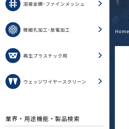
溶接金網･ファインメッシュ
電
E
多
レ
微細孔加工･放電加工
参
ル
Hom
ス)
再
造
粉
再生プラスチック用
フ
ウェッジワイヤースクリーン
業界・用途機能・製品検索