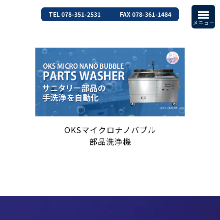
TEL 078-351-2531
FAX 078-361-1484
OKSマイクロナノバブル
部品洗浄機