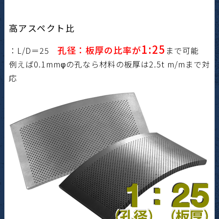
高アスペクト比
1:25
孔径：板厚の比率が
：L/D＝25
まで可能
例えば0.1mmφの孔なら材料の板厚は2.5t m/mまで対
応