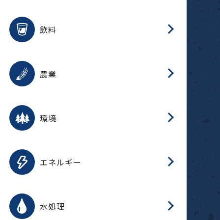
整
用途を選択
分
滑
摺
洗
保
生
ふ
搬
磁
放
受
錆
飲料
整
用途を選択
分
摺
洗
保
生
ふ
搬
採
錆
農業
受
用途を選択
分
滑
摺
洗
保
生
ふ
搬
受
錆
環境
磁
用途を選択
分
摺
洗
保
生
補
ふ
搬
放
錆
エネルギー
整
用途を選択
分
滑
摺
洗
保
生
ふ
整
受
錆
水処理