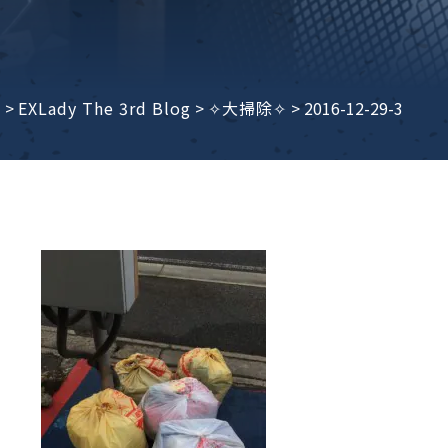
子ビームドリル加工
BD電子ビームドリル加工
軸同時・微細ドリリング・
ーザースクリーン
考データ
ーター・ザグリ加工(金型レ
e
>
EXLady The 3rd Blog
>
✧大掃除✧
>
2016-12-29-3
生プラスチック用レーザー
粒機用消耗部品
砕機用消耗部品
ィルター