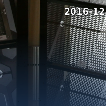
2016-12
織金網
織金網網目一覧表
織金網
織金網網目一覧表
殊線材メッシュ網目一覧
グネステン
グネステン
畳織金網
畳織金網
リンプ織金網
ッククリンプ織金網
ラットトップ織金網
ンキャップ織金網
イロッド織金網
動篩用金網について
IS試験用ふるい
イヤーネットコンベヤー
形金網
甲金網
飾用織金網
イヤーゲージ（線番）
金網加工品
金網
金網網目一覧表
®
®
滑面式金網)
長目金網)
型パターン
庫リスト
粒機及び粉砕機用
心分離機用
ーパーパンチング™
ーパーパンチング™
ーパーパンチング™
DSサニタリーストレーナー™
相ステンレス鋼パンチング
摩耗鋼板HARDOX®
ンボス・ディンプル加工
脂パンチング™
レクト カラー・サイズ
RTP
開孔率パンチング™
G.P/コンピューター
孔率自動計算(%)
量自動計算(kg)
ンチングメタル加工品
PER PUNCHING™
準金型リスト
庫リスト
タル™
プラスチックパンチング）
脂パンチング™（PVC）
炭素繊維強化熱可塑性樹
-OPEN AREA
ラフィックパンチング
ーダーシート
）
NCHING）
ンチング™
キスパンドメタル
RTP EXメッシュ『CF
レーチング
ON』
イヤーメッシュデミスター
留用填充物
ミスター加工品
接金網
ァインメッシュ
ァインメッシュ加工品