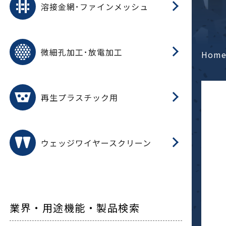
溶接金網･ファインメッシュ
電
E
多
レ
微細孔加工･放電加工
参
ル
Hom
ス)
再
造
粉
再生プラスチック用
フ
ウェッジワイヤースクリーン
業界・用途機能・製品検索