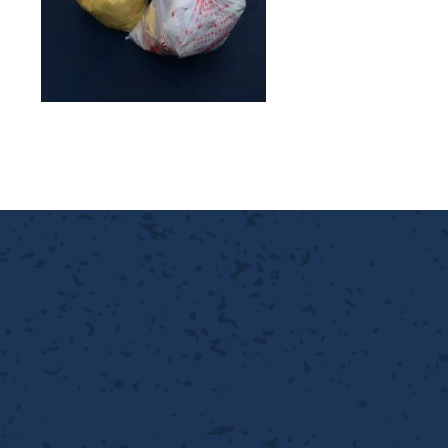
離
り止め
動性
浄
護
産の効率化
強
るい分け・選別
光
流・乱流
性
熱・排熱
付け
から守る
送
離
り止め
浄
護
産の効率化
強
るい分け・選別
送
性
ける
から守る
光
離
り止め
動性
浄
護
産の効率化
強
るい分け・選別
性
ける
から守る
送
離
り止め
動性
浄
護
産の効率化
るい分け・選別
送
性
熱・排熱
付け
理（揚げ・蒸し）
ける
出し成型
から守る
流・乱流
少させる（音・光等）
離
浄
護
飾
産の効率化
送
流・乱流
熱・排熱
から守る