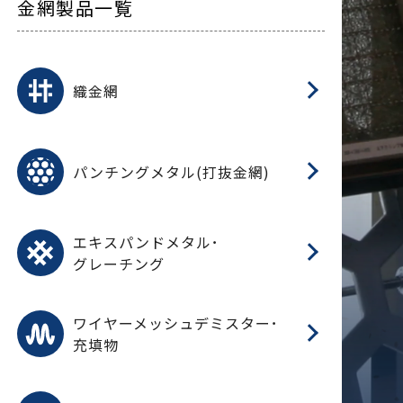
金網製品一覧
平
平
綾
綾
特
マ
マ
平
綾
ク
ロ
フ
ト
タ
振
J
ワ
菱
亀
装
ワ
織
織金網
(
(
金
在
造
遠
ス
ス
ス
O
二
耐
エ
樹
セ
CF
大
C.
開
重
パ
パンチングメタル(打抜金網)
SU
標
在
メ
（
樹
（
（X
グ
オ
脂
PU
パ
エ
CF
グ
エキスパンドメタル･
T
グレーチング
ワ
蒸
デ
ワイヤーメッシュデミスター･
充填物
溶
フ
フ