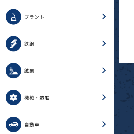
用途を選択
分
滑
摺
洗
保
生
補
ふ
採
整
磁
放
型
錆
プラント
搬
用途を選択
分
滑
洗
保
生
補
ふ
搬
磁
受
錆
鉄鋼
採
用途を選択
分
滑
摺
洗
保
生
補
ふ
磁
受
錆
鉱業
搬
用途を選択
分
滑
摺
洗
保
生
ふ
搬
磁
放
型
調
受
押
錆
機械・造船
整
減
用途を選択
分
洗
保
装
生
搬
整
放
自動車
錆