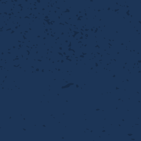
離
動性
浄
護
飾
産の効率化
るい分け・選別
送
付け
から守る
熱・排熱
離
浄
護
産の効率化
強
流・乱流
熱・排熱
から守る
離
動性
浄
護
産の効率化
るい分け・選別
送
流・乱流
熱・排熱
ける
出し成型
から守る
性
離
動性
浄
護
産の効率化
るい分け・選別
送
流・乱流
熱・排熱
ける
出し成型
から守る
性
離
り止め
動性
浄
護
産の効率化
るい分け・選別
送
性
熱・排熱
付け
理（揚げ・蒸し）
ける
出し成型
から守る