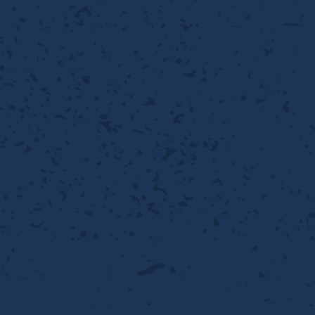
性
離
り止め
動性
浄
護
産の効率化
るい分け・選別
送
性
ける
出し成型
から守る
流・乱流
離
り止め
動性
護
飾
産の効率化
強
るい分け・選別
光
熱・排熱
ける
から守る
少させる（音・光等）
送