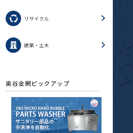
磁
用途を選択
分
滑
摺
洗
保
生
ふ
搬
磁
受
押
錆
リサイクル
整
用途を選択
分
滑
摺
保
装
生
補
ふ
採
放
受
錆
減
建築・土木
搬
奥谷金網ピックアップ