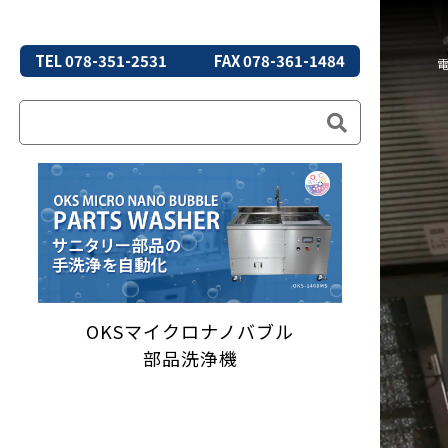
TEL 078-351-2531
FAX 078-361-1484
OKSマイクロナノバブル
部品洗浄機