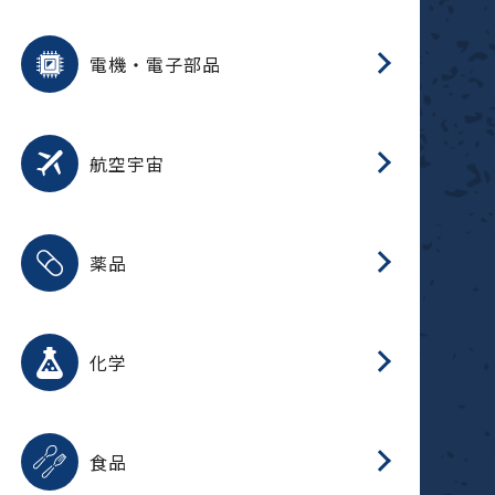
用途を選択
分
摺
洗
保
装
生
ふ
搬
型
錆
電機・電子部品
放
用途を選択
分
洗
保
生
補
整
放
錆
航空宇宙
用途を選択
分
摺
洗
保
生
ふ
搬
整
放
受
押
錆
薬品
磁
用途を選択
分
摺
洗
保
生
ふ
搬
整
放
受
押
錆
化学
磁
用途を選択
分
滑
摺
洗
保
生
ふ
搬
磁
放
型
調
受
押
錆
食品