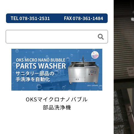
TEL 078-351-2531
FAX 078-361-1484
OKSマイクロナノバブル
部品洗浄機