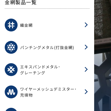
金網製品一覧
平
平
綾
綾
特
マ
マ
平
綾
ク
ロ
フ
ト
タ
振
J
ワ
菱
亀
装
ワ
織
織金網
(
(
金
在
造
遠
ス
ス
ス
O
二
耐
エ
樹
セ
CF
大
C.
開
重
パ
パンチングメタル(打抜金網)
SU
標
在
メ
（
樹
（
（X
グ
オ
脂
PU
パ
エ
CF
グ
エキスパンドメタル･
T
グレーチング
ワ
蒸
デ
ワイヤーメッシュデミスター･
充填物
溶
フ
フ