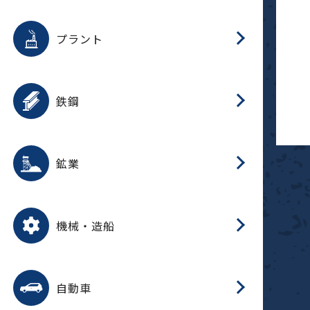
用途を選択
分
滑
摺
洗
保
生
補
ふ
採
整
磁
放
型
錆
プラント
搬
用途を選択
分
滑
洗
保
生
補
ふ
搬
磁
受
錆
鉄鋼
採
用途を選択
分
滑
摺
洗
保
生
補
ふ
磁
受
錆
鉱業
搬
用途を選択
分
滑
摺
洗
保
生
ふ
搬
磁
放
型
調
受
押
錆
機械・造船
整
減
用途を選択
分
洗
保
装
生
搬
整
放
自動車
錆