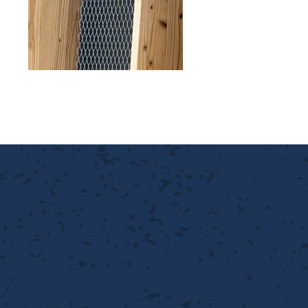
離
り止め
動性
浄
護
産の効率化
強
るい分け・選別
光
流・乱流
性
熱・排熱
付け
から守る
送
離
り止め
浄
護
産の効率化
強
るい分け・選別
送
性
ける
から守る
光
離
り止め
動性
浄
護
産の効率化
強
るい分け・選別
性
ける
から守る
送
離
り止め
動性
浄
護
産の効率化
るい分け・選別
送
性
熱・排熱
付け
理（揚げ・蒸し）
ける
出し成型
から守る
流・乱流
少させる（音・光等）
離
浄
護
飾
産の効率化
送
流・乱流
熱・排熱
から守る