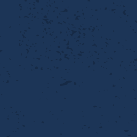
離
動性
浄
護
飾
産の効率化
るい分け・選別
送
付け
から守る
熱・排熱
離
浄
護
産の効率化
強
流・乱流
熱・排熱
から守る
離
動性
浄
護
産の効率化
るい分け・選別
送
流・乱流
熱・排熱
ける
出し成型
から守る
性
離
動性
浄
護
産の効率化
るい分け・選別
送
流・乱流
熱・排熱
ける
出し成型
から守る
性
離
り止め
動性
浄
護
産の効率化
るい分け・選別
送
性
熱・排熱
付け
理（揚げ・蒸し）
ける
出し成型
から守る