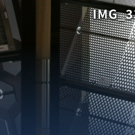
IMG_3
織金網
織金網網目一覧表
織金網
織金網網目一覧表
殊線材メッシュ網目一覧
グネステン
グネステン
畳織金網
畳織金網
リンプ織金網
ッククリンプ織金網
ラットトップ織金網
ンキャップ織金網
イロッド織金網
動篩用金網について
IS試験用ふるい
イヤーネットコンベヤー
形金網
甲金網
飾用織金網
イヤーゲージ（線番）
金網加工品
金網
金網網目一覧表
®
®
滑面式金網)
長目金網)
型パターン
庫リスト
粒機及び粉砕機用
心分離機用
ーパーパンチング™
ーパーパンチング™
ーパーパンチング™
DSサニタリーストレーナー™
相ステンレス鋼パンチング
摩耗鋼板HARDOX®
ンボス・ディンプル加工
脂パンチング™
レクト カラー・サイズ
RTP
開孔率パンチング™
G.P/コンピューター
孔率自動計算(%)
量自動計算(kg)
ンチングメタル加工品
PER PUNCHING™
準金型リスト
庫リスト
タル™
プラスチックパンチング）
脂パンチング™（PVC）
炭素繊維強化熱可塑性樹
-OPEN AREA
ラフィックパンチング
ーダーシート
）
NCHING）
ンチング™
キスパンドメタル
RTP EXメッシュ『CF
レーチング
ON』
イヤーメッシュデミスター
留用填充物
ミスター加工品
接金網
ァインメッシュ
ァインメッシュ加工品