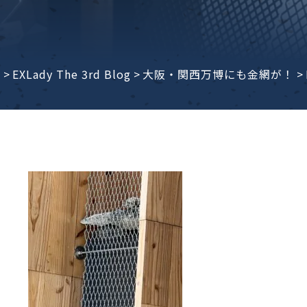
子ビームドリル加工
BD電子ビームドリル加工
軸同時・微細ドリリング・
ーザースクリーン
考データ
ーター・ザグリ加工(金型レ
e
>
EXLady The 3rd Blog
>
大阪・関西万博にも金網が！
>
生プラスチック用レーザー
粒機用消耗部品
砕機用消耗部品
ィルター