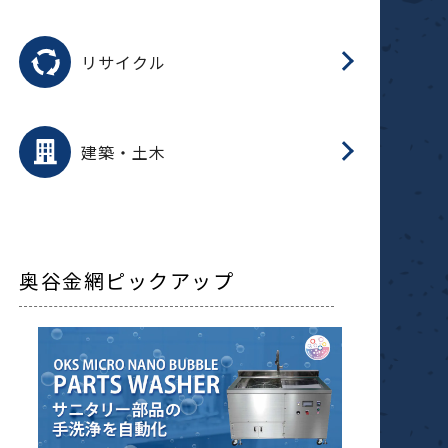
磁
用途を選択
分
滑
摺
洗
保
生
ふ
搬
磁
受
押
錆
リサイクル
整
用途を選択
分
滑
摺
保
装
生
補
ふ
採
放
受
錆
減
建築・土木
搬
奥谷金網ピックアップ