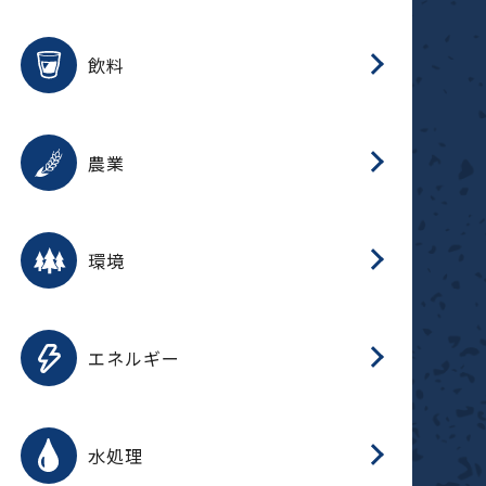
整
用途を選択
分
滑
摺
洗
保
生
ふ
搬
磁
放
受
錆
飲料
整
用途を選択
分
摺
洗
保
生
ふ
搬
採
錆
農業
受
用途を選択
分
滑
摺
洗
保
生
ふ
搬
受
錆
環境
磁
用途を選択
分
摺
洗
保
生
補
ふ
搬
放
錆
エネルギー
整
用途を選択
分
滑
摺
洗
保
生
ふ
整
受
錆
水処理