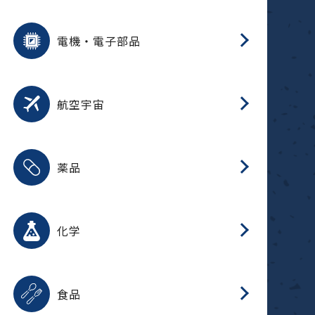
用途を選択
分
摺
洗
保
装
生
ふ
搬
型
錆
電機・電子部品
放
用途を選択
分
洗
保
生
補
整
放
錆
航空宇宙
用途を選択
分
摺
洗
保
生
ふ
搬
整
放
受
押
錆
薬品
磁
用途を選択
分
摺
洗
保
生
ふ
搬
整
放
受
押
錆
化学
磁
用途を選択
分
滑
摺
洗
保
生
ふ
搬
磁
放
型
調
受
押
錆
食品