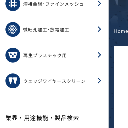
溶接金網･ファインメッシュ
電
E
多
レ
微細孔加工･放電加工
参
ル
Hom
ス)
再
造
粉
再生プラスチック用
フ
ウェッジワイヤースクリーン
業界・用途機能・製品検索