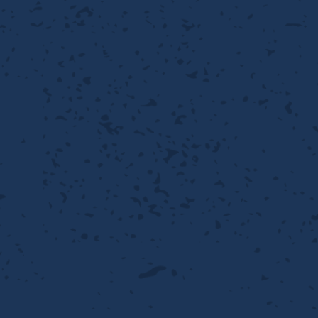
性
離
り止め
動性
浄
護
産の効率化
るい分け・選別
送
性
ける
出し成型
から守る
流・乱流
離
り止め
動性
護
飾
産の効率化
強
るい分け・選別
光
熱・排熱
ける
から守る
少させる（音・光等）
送