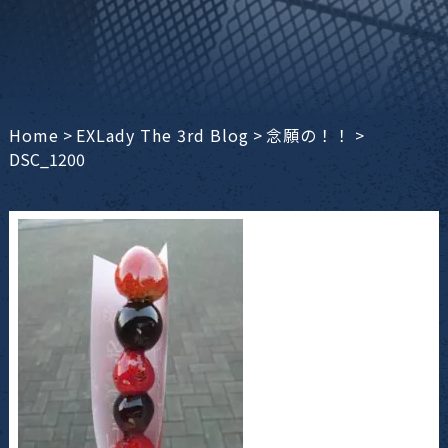
Home
>
EXLady The 3rd Blog
>
念願の！！
>
DSC_1200