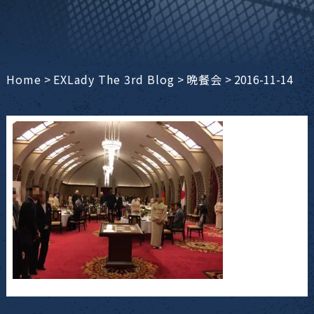
Home
>
EXLady The 3rd Blog
>
晩餐会
>
2016-11-14