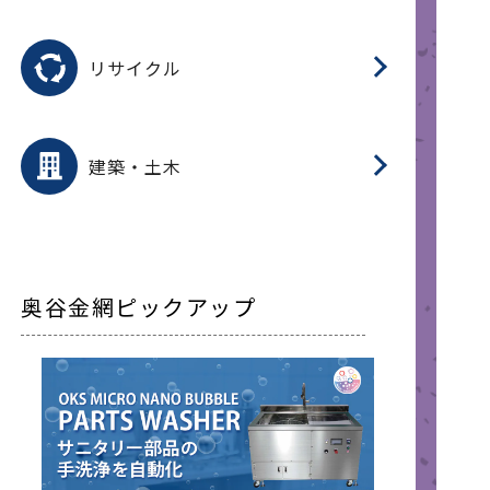
磁
用途を選択
分
滑
摺
洗
保
生
ふ
搬
磁
受
押
錆
リサイクル
整
用途を選択
分
滑
摺
保
装
生
補
ふ
採
放
受
錆
減
建築・土木
搬
奥谷金網ピックアップ