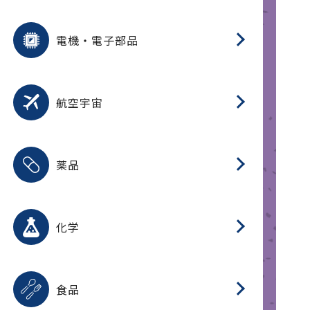
用途を選択
分
摺
洗
保
装
生
ふ
搬
型
錆
電機・電子部品
放
用途を選択
分
洗
保
生
補
整
放
錆
航空宇宙
用途を選択
分
摺
洗
保
生
ふ
搬
整
放
受
押
錆
薬品
磁
用途を選択
分
摺
洗
保
生
ふ
搬
整
放
受
押
錆
化学
磁
用途を選択
分
滑
摺
洗
保
生
ふ
搬
磁
放
型
調
受
押
錆
食品