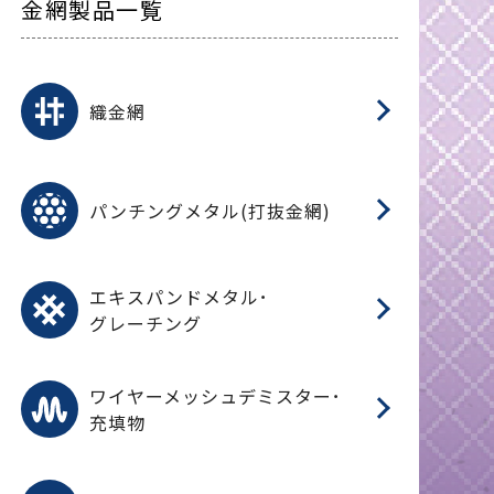
金網製品一覧
平
平
綾
綾
特
マ
マ
平
綾
ク
ロ
フ
ト
タ
振
J
ワ
菱
亀
装
ワ
織
織金網
(
(
金
在
造
遠
ス
ス
ス
O
二
耐
エ
樹
セ
CF
大
C.
開
重
パ
パンチングメタル(打抜金網)
SU
標
在
メ
（
樹
（
（X
グ
オ
脂
PU
パ
エ
CF
グ
エキスパンドメタル･
T
グレーチング
ワ
蒸
デ
ワイヤーメッシュデミスター･
充填物
溶
フ
フ