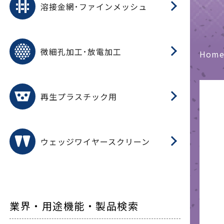
溶接金網･ファインメッシュ
電
E
多
レ
微細孔加工･放電加工
参
ル
Hom
ス)
再
造
粉
再生プラスチック用
フ
ウェッジワイヤースクリーン
業界・用途機能・製品検索