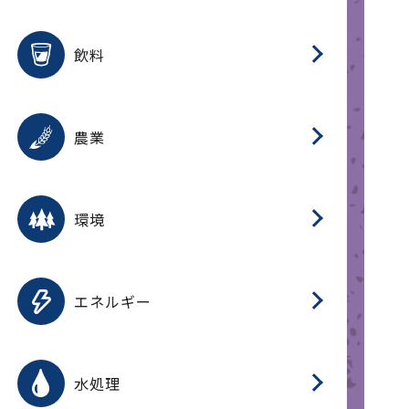
整
用途を選択
分
滑
摺
洗
保
生
ふ
搬
磁
放
受
錆
飲料
整
用途を選択
分
摺
洗
保
生
ふ
搬
採
錆
農業
受
用途を選択
分
滑
摺
洗
保
生
ふ
搬
受
錆
環境
磁
用途を選択
分
摺
洗
保
生
補
ふ
搬
放
錆
エネルギー
整
用途を選択
分
滑
摺
洗
保
生
ふ
整
受
錆
水処理