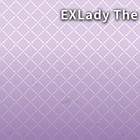
EXLady The
織金網
織金網網目一覧表
織金網
織金網網目一覧表
殊線材メッシュ網目一覧
グネステン
グネステン
畳織金網
畳織金網
リンプ織金網
ッククリンプ織金網
ラットトップ織金網
ンキャップ織金網
イロッド織金網
動篩用金網について
IS試験用ふるい
イヤーネットコンベヤー
形金網
甲金網
飾用織金網
イヤーゲージ（線番）
金網加工品
金網
金網網目一覧表
®
®
滑面式金網)
長目金網)
型パターン
庫リスト
粒機及び粉砕機用
心分離機用
ーパーパンチング™
ーパーパンチング™
ーパーパンチング™
DSサニタリーストレーナー™
相ステンレス鋼パンチング
摩耗鋼板HARDOX®
ンボス・ディンプル加工
脂パンチング™
レクト カラー・サイズ
RTP
開孔率パンチング™
G.P/コンピューター
孔率自動計算(%)
量自動計算(kg)
ンチングメタル加工品
PER PUNCHING™
準金型リスト
庫リスト
タル™
プラスチックパンチング）
脂パンチング™（PVC）
炭素繊維強化熱可塑性樹
-OPEN AREA
ラフィックパンチング
ーダーシート
）
NCHING）
ンチング™
キスパンドメタル
RTP EXメッシュ『CF
レーチング
ON』
イヤーメッシュデミスター
留用填充物
ミスター加工品
接金網
ァインメッシュ
ァインメッシュ加工品