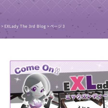
子ビームドリル加工
BD電子ビームドリル加工
軸同時・微細ドリリング・
ーザースクリーン
考データ
ーター・ザグリ加工(金型レ
e
>
EXLady The 3rd Blog
>
ページ 3
生プラスチック用レーザー
粒機用消耗部品
砕機用消耗部品
ィルター