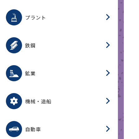
用途を選択
分
滑
摺
洗
保
生
補
ふ
採
整
磁
放
型
錆
プラント
搬
用途を選択
分
滑
洗
保
生
補
ふ
搬
磁
受
錆
鉄鋼
採
用途を選択
分
滑
摺
洗
保
生
補
ふ
磁
受
錆
鉱業
搬
用途を選択
分
滑
摺
洗
保
生
ふ
搬
磁
放
型
調
受
押
錆
機械・造船
整
減
用途を選択
分
洗
保
装
生
搬
整
放
自動車
錆