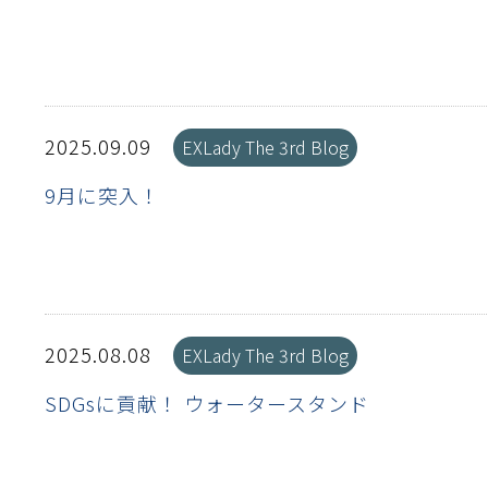
流・乱流
離
り止め
動性
浄
護
産の効率化
るい分け・選別
送
性
熱・排熱
ける
から守る
流・乱流
離
動性
浄
護
産の効率化
るい分け・選別
送
光
から守る
2025.09.09
EXLady The 3rd Blog
9月に突入！
ける
離
り止め
動性
浄
護
産の効率化
るい分け・選別
送
ける
から守る
性
離
動性
浄
護
産の効率化
強
るい分け・選別
送
熱・排熱
から守る
2025.08.08
EXLady The 3rd Blog
流・乱流
SDGsに貢献！ ウォータースタンド
離
り止め
動性
浄
護
産の効率化
るい分け・選別
流・乱流
ける
から守る