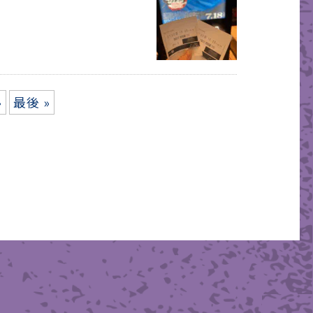
»
最後 »