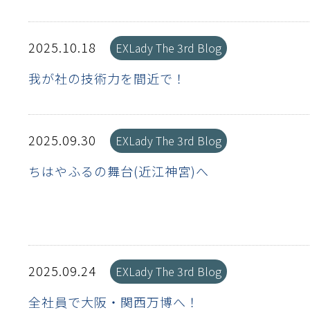
離
動性
浄
護
飾
産の効率化
るい分け・選別
送
付け
から守る
2025.10.18
EXLady The 3rd Blog
熱・排熱
我が社の技術力を間近で！
離
浄
護
産の効率化
強
流・乱流
熱・排熱
から守る
2025.09.30
EXLady The 3rd Blog
離
動性
浄
護
産の効率化
るい分け・選別
送
流・乱流
熱・排熱
ける
出し成型
から守る
ちはやふるの舞台(近江神宮)へ
性
離
動性
浄
護
産の効率化
るい分け・選別
送
流・乱流
熱・排熱
ける
出し成型
から守る
性
2025.09.24
EXLady The 3rd Blog
離
り止め
動性
浄
護
産の効率化
るい分け・選別
送
性
熱・排熱
付け
理（揚げ・蒸し）
ける
出し成型
から守る
全社員で大阪・関西万博へ！