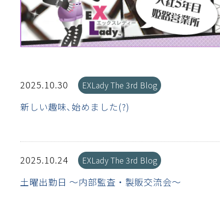
離
り止め
動性
浄
護
産の効率化
強
るい分け・選別
光
流・乱流
性
熱・排熱
付け
から守る
送
離
り止め
浄
護
産の効率化
強
るい分け・選別
送
性
ける
から守る
2025.10.30
EXLady The 3rd Blog
光
離
り止め
動性
浄
護
産の効率化
強
るい分け・選別
性
ける
から守る
新しい趣味､始めました(?)
送
離
り止め
動性
浄
護
産の効率化
るい分け・選別
送
性
熱・排熱
付け
理（揚げ・蒸し）
ける
出し成型
から守る
2025.10.24
EXLady The 3rd Blog
流・乱流
少させる（音・光等）
土曜出勤日 〜内部監査・製販交流会〜
離
浄
護
飾
産の効率化
送
流・乱流
熱・排熱
から守る