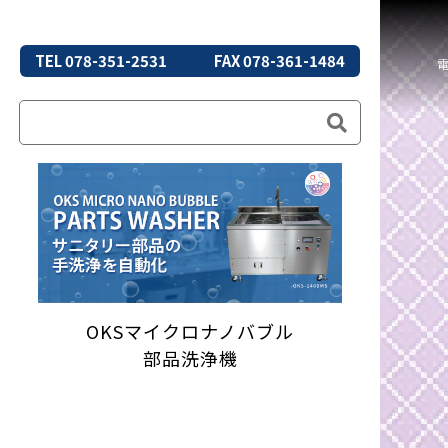
TEL 078-351-2531
FAX 078-361-1484
OKSマイクロナノバブル
部品洗浄機