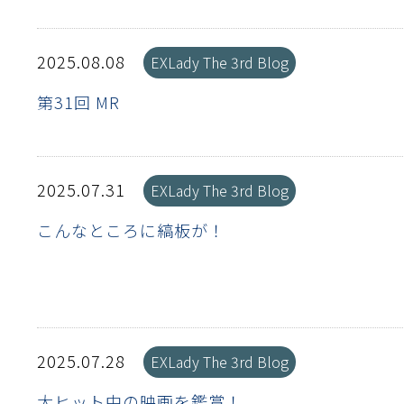
性
離
り止め
動性
浄
護
産の効率化
るい分け・選別
送
性
ける
出し成型
から守る
2025.08.08
EXLady The 3rd Blog
流・乱流
第31回 MR
離
り止め
動性
護
飾
産の効率化
強
るい分け・選別
光
熱・排熱
ける
から守る
少させる（音・光等）
送
2025.07.31
EXLady The 3rd Blog
こんなところに縞板が！
2025.07.28
EXLady The 3rd Blog
大ヒット中の映画を鑑賞！