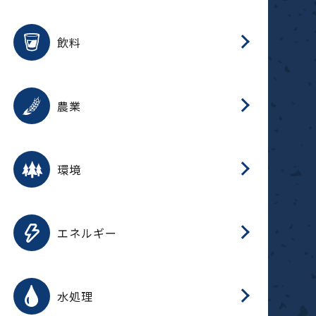
整
用途を選択
分
滑
摺
洗
保
生
ふ
搬
磁
放
受
錆
飲料
整
用途を選択
分
摺
洗
保
生
ふ
搬
採
錆
農業
受
用途を選択
分
滑
摺
洗
保
生
ふ
搬
受
錆
環境
磁
用途を選択
分
摺
洗
保
生
補
ふ
搬
放
錆
エネルギー
整
用途を選択
分
滑
摺
洗
保
生
ふ
整
受
錆
水処理