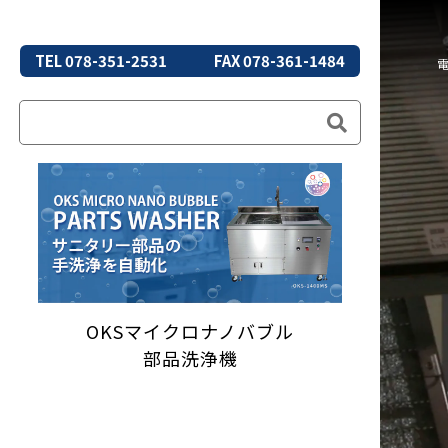
TEL 078-351-2531
FAX 078-361-1484
OKSマイクロナノバブル
部品洗浄機