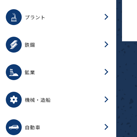
用途を選択
分
滑
摺
洗
保
生
補
ふ
採
整
磁
放
型
錆
プラント
搬
用途を選択
分
滑
洗
保
生
補
ふ
搬
磁
受
錆
鉄鋼
採
用途を選択
分
滑
摺
洗
保
生
補
ふ
磁
受
錆
鉱業
搬
用途を選択
分
滑
摺
洗
保
生
ふ
搬
磁
放
型
調
受
押
錆
機械・造船
整
減
用途を選択
分
洗
保
装
生
搬
整
放
自動車
錆