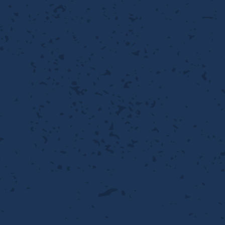
性
離
り止め
動性
浄
護
産の効率化
るい分け・選別
送
性
ける
出し成型
から守る
流・乱流
離
り止め
動性
護
飾
産の効率化
強
るい分け・選別
光
熱・排熱
ける
から守る
少させる（音・光等）
送