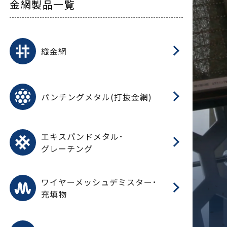
金網製品一覧
平
平
綾
綾
特
マ
マ
平
綾
ク
ロ
フ
ト
タ
振
J
ワ
菱
亀
装
ワ
織
織金網
(
(
金
在
造
遠
ス
ス
ス
O
二
耐
エ
樹
セ
CF
大
C.
開
重
パ
パンチングメタル(打抜金網)
SU
標
在
メ
（
樹
（
（X
グ
オ
脂
PU
パ
エ
CF
グ
エキスパンドメタル･
T
グレーチング
ワ
蒸
デ
ワイヤーメッシュデミスター･
充填物
溶
フ
フ