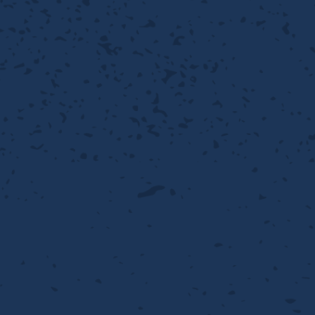
離
動性
浄
護
飾
産の効率化
るい分け・選別
送
付け
から守る
熱・排熱
離
浄
護
産の効率化
強
流・乱流
熱・排熱
から守る
離
動性
浄
護
産の効率化
るい分け・選別
送
流・乱流
熱・排熱
ける
出し成型
から守る
性
離
動性
浄
護
産の効率化
るい分け・選別
送
流・乱流
熱・排熱
ける
出し成型
から守る
性
離
り止め
動性
浄
護
産の効率化
るい分け・選別
送
性
熱・排熱
付け
理（揚げ・蒸し）
ける
出し成型
から守る