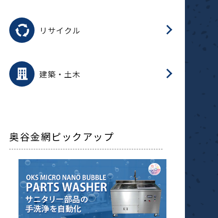
磁
用途を選択
分
滑
摺
洗
保
生
ふ
搬
磁
受
押
錆
リサイクル
整
用途を選択
分
滑
摺
保
装
生
補
ふ
採
放
受
錆
減
建築・土木
搬
奥谷金網ピックアップ