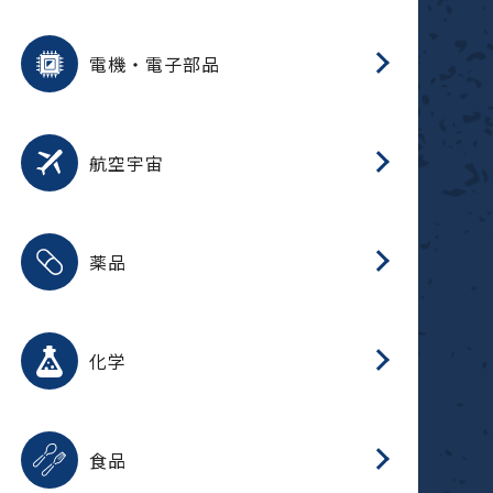
用途を選択
分
摺
洗
保
装
生
ふ
搬
型
錆
電機・電子部品
放
用途を選択
分
洗
保
生
補
整
放
錆
航空宇宙
用途を選択
分
摺
洗
保
生
ふ
搬
整
放
受
押
錆
薬品
磁
用途を選択
分
摺
洗
保
生
ふ
搬
整
放
受
押
錆
化学
磁
用途を選択
分
滑
摺
洗
保
生
ふ
搬
磁
放
型
調
受
押
錆
食品