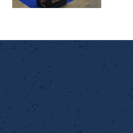
離
り止め
動性
浄
護
産の効率化
強
るい分け・選別
光
流・乱流
性
熱・排熱
付け
から守る
送
離
り止め
浄
護
産の効率化
強
るい分け・選別
送
性
ける
から守る
光
離
り止め
動性
浄
護
産の効率化
強
るい分け・選別
性
ける
から守る
送
離
り止め
動性
浄
護
産の効率化
るい分け・選別
送
性
熱・排熱
付け
理（揚げ・蒸し）
ける
出し成型
から守る
流・乱流
少させる（音・光等）
離
浄
護
飾
産の効率化
送
流・乱流
熱・排熱
から守る