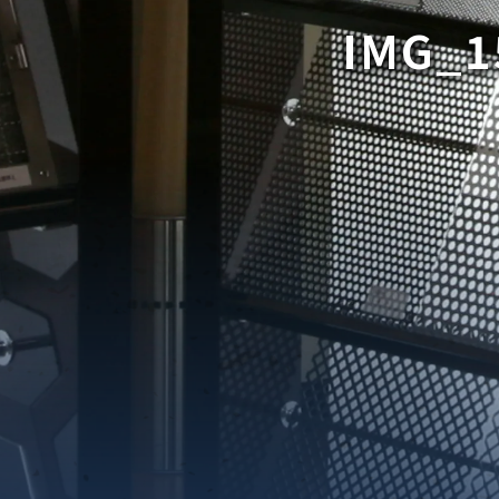
IMG_1
織金網
織金網網目一覧表
織金網
織金網網目一覧表
殊線材メッシュ網目一覧
グネステン
グネステン
畳織金網
畳織金網
リンプ織金網
ッククリンプ織金網
ラットトップ織金網
ンキャップ織金網
イロッド織金網
動篩用金網について
IS試験用ふるい
イヤーネットコンベヤー
形金網
甲金網
飾用織金網
イヤーゲージ（線番）
金網加工品
金網
金網網目一覧表
®
®
滑面式金網)
長目金網)
型パターン
庫リスト
粒機及び粉砕機用
心分離機用
ーパーパンチング™
ーパーパンチング™
ーパーパンチング™
DSサニタリーストレーナー™
相ステンレス鋼パンチング
摩耗鋼板HARDOX®
ンボス・ディンプル加工
脂パンチング™
レクト カラー・サイズ
RTP
開孔率パンチング™
G.P/コンピューター
孔率自動計算(%)
量自動計算(kg)
ンチングメタル加工品
PER PUNCHING™
準金型リスト
庫リスト
タル™
プラスチックパンチング）
脂パンチング™（PVC）
炭素繊維強化熱可塑性樹
-OPEN AREA
ラフィックパンチング
ーダーシート
）
NCHING）
ンチング™
キスパンドメタル
RTP EXメッシュ『CF
レーチング
ON』
イヤーメッシュデミスター
留用填充物
ミスター加工品
接金網
ァインメッシュ
ァインメッシュ加工品