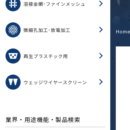
溶接金網･ファインメッシュ
電
E
多
レ
微細孔加工･放電加工
参
ル
Hom
ス)
再
造
粉
再生プラスチック用
フ
ウェッジワイヤースクリーン
業界・用途機能・製品検索