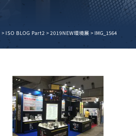
子ビームドリル加工
BD電子ビームドリル加工
軸同時・微細ドリリング・
ーザースクリーン
考データ
ーター・ザグリ加工(金型レ
e
>
ISO BLOG Part2
>
2019NEW環境展
>
IMG_1564
生プラスチック用レーザー
粒機用消耗部品
砕機用消耗部品
ィルター