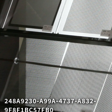
248A9230-A99A-4737-A832-
9F8F1BC57FB0