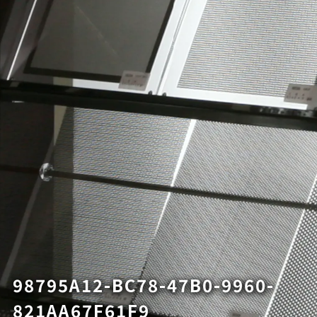
98795A12-BC78-47B0-9960-
821AA67F61F9