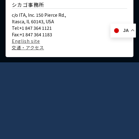
シカゴ事務所
c/o ITA, Inc. 150 Pierce Rd.,
Itasca, IL 60143, USA
Tel:+1 847 364 1121
JA
Fax:+1 847 364 1183
English site
交通・アクセス
ドイツ
デュッセルドルフ事務所
Immermannstraße 38,
40210 Düsseldorf,Germany
Tel:+49-211-1623-596
Fax:+49-211-1623-597