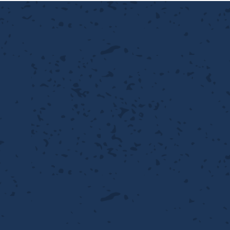
性
離
り止め
動性
浄
護
産の効率化
るい分け・選別
送
性
ける
出し成型
から守る
流・乱流
離
り止め
動性
護
飾
産の効率化
強
るい分け・選別
光
熱・排熱
ける
から守る
少させる（音・光等）
送