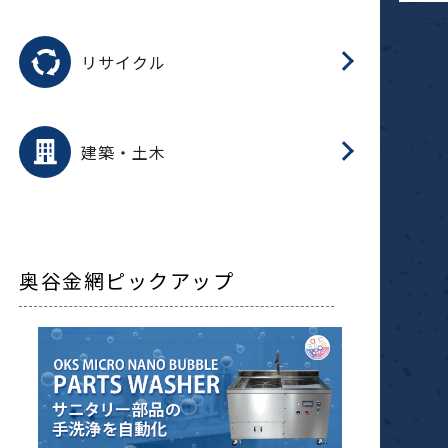
磁
用途を選択
分
滑
摺
洗
保
生
ふ
搬
磁
受
押
錆
リサイクル
整
用途を選択
分
滑
摺
保
装
生
補
ふ
採
放
受
錆
減
建築・土木
搬
奥谷金網ピックアップ