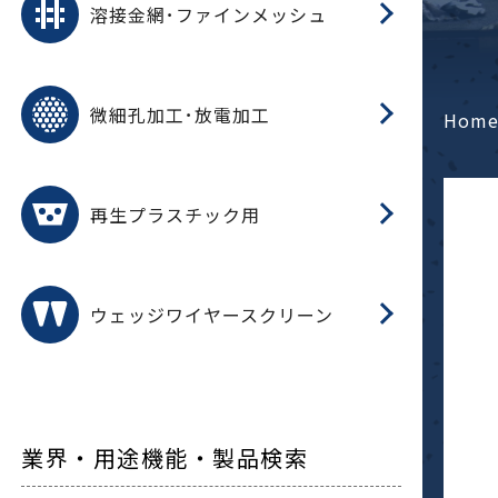
溶接金網･ファインメッシュ
電
E
多
レ
微細孔加工･放電加工
参
ル
Hom
ス)
再
造
粉
再生プラスチック用
フ
ウェッジワイヤースクリーン
業界・用途機能・製品検索