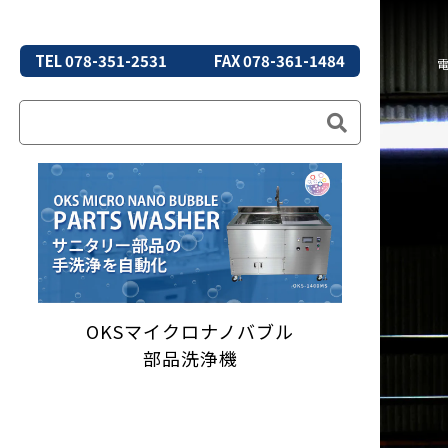
TEL 078-351-2531
FAX 078-361-1484
OKSマイクロナノバブル
部品洗浄機