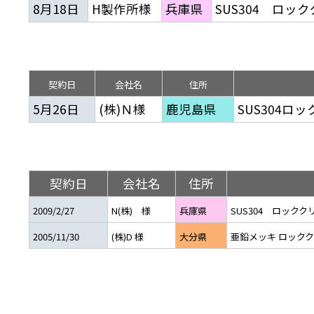
流・乱流
8月18日
H製作所様
兵庫県
SUS304 ロ
離
り止め
動性
浄
護
産の効率化
るい分け・選別
送
性
熱・排熱
ける
から守る
流・乱流
契約日
会社名
住所
離
動性
浄
護
産の効率化
るい分け・選別
送
光
から守る
5月26日
(株)Ｎ様
鹿児島県
SUS304ロ
ける
離
り止め
動性
浄
護
産の効率化
るい分け・選別
送
ける
から守る
契約日
会社名
住所
性
2009/2/27
N(株) 様
兵庫県
SUS304 ロックク
離
動性
浄
護
産の効率化
強
るい分け・選別
送
熱・排熱
から守る
2005/11/30
(株)D 様
大分県
亜鉛メッキ ロッククリ
流・乱流
離
り止め
動性
浄
護
産の効率化
るい分け・選別
流・乱流
ける
から守る