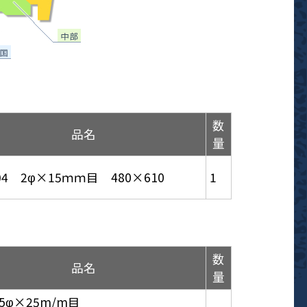
数
品名
量
04 2φ×15ｍｍ目 480×610
1
数
品名
量
 5φ×25m/m目