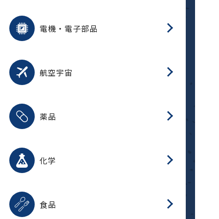
用途を選択
分
摺
洗
保
装
生
ふ
搬
型
錆
電機・電子部品
放
用途を選択
分
洗
保
生
補
整
放
錆
航空宇宙
用途を選択
分
摺
洗
保
生
ふ
搬
整
放
受
押
錆
薬品
磁
用途を選択
分
摺
洗
保
生
ふ
搬
整
放
受
押
錆
化学
磁
用途を選択
分
滑
摺
洗
保
生
ふ
搬
磁
放
型
調
受
押
錆
食品