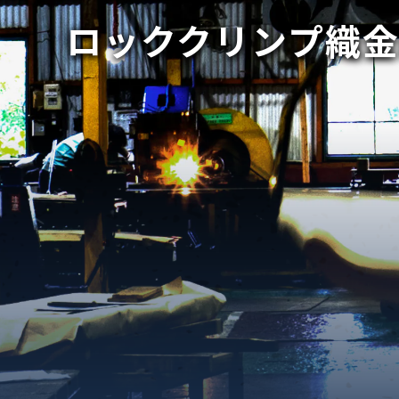
ロッククリンプ織金
織金網
織金網網目一覧表
織金網
織金網網目一覧表
殊線材メッシュ網目一覧
グネステン
グネステン
畳織金網
畳織金網
リンプ織金網
ッククリンプ織金網
ラットトップ織金網
ンキャップ織金網
イロッド織金網
動篩用金網について
IS試験用ふるい
イヤーネットコンベヤー
形金網
甲金網
飾用織金網
イヤーゲージ（線番）
金網加工品
金網
金網網目一覧表
®
®
滑面式金網)
長目金網)
型パターン
庫リスト
粒機及び粉砕機用
心分離機用
ーパーパンチング™
ーパーパンチング™
ーパーパンチング™
DSサニタリーストレーナー™
相ステンレス鋼パンチング
摩耗鋼板HARDOX®
ンボス・ディンプル加工
脂パンチング™
レクト カラー・サイズ
RTP
開孔率パンチング™
G.P/コンピューター
孔率自動計算(%)
量自動計算(kg)
ンチングメタル加工品
PER PUNCHING™
準金型リスト
庫リスト
タル™
プラスチックパンチング）
脂パンチング™（PVC）
炭素繊維強化熱可塑性樹
-OPEN AREA
ラフィックパンチング
ーダーシート
）
NCHING）
ンチング™
キスパンドメタル
RTP EXメッシュ『CF
レーチング
ON』
イヤーメッシュデミスター
留用填充物
ミスター加工品
接金網
ァインメッシュ
ァインメッシュ加工品