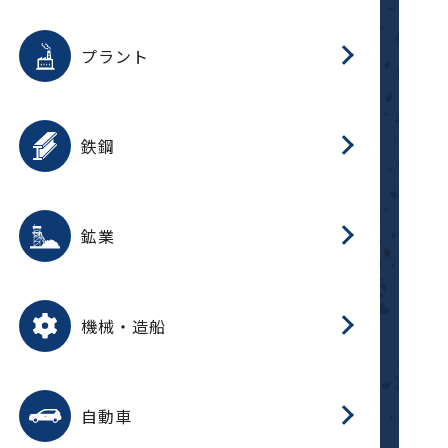
用途を選択
分
滑
摺
洗
保
生
補
ふ
採
整
磁
放
型
錆
プラント
搬
用途を選択
分
滑
洗
保
生
補
ふ
搬
磁
受
錆
鉄鋼
採
用途を選択
分
滑
摺
洗
保
生
補
ふ
磁
受
錆
鉱業
搬
用途を選択
分
滑
摺
洗
保
生
ふ
搬
磁
放
型
調
受
押
錆
機械・造船
整
減
用途を選択
分
洗
保
装
生
搬
整
放
自動車
錆