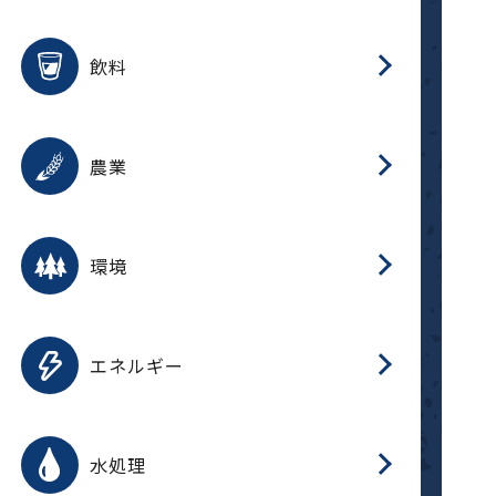
整
用途を選択
分
滑
摺
洗
保
生
ふ
搬
磁
放
受
錆
飲料
整
用途を選択
分
摺
洗
保
生
ふ
搬
採
錆
農業
受
用途を選択
分
滑
摺
洗
保
生
ふ
搬
受
錆
環境
磁
用途を選択
分
摺
洗
保
生
補
ふ
搬
放
錆
エネルギー
整
用途を選択
分
滑
摺
洗
保
生
ふ
整
受
錆
水処理