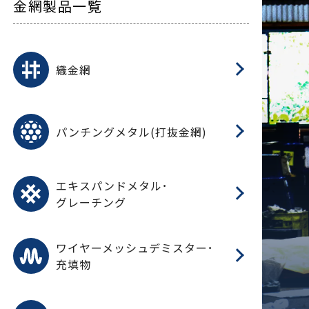
金網製品一覧
平
平
綾
綾
特
マ
マ
平
綾
ク
ロ
フ
ト
タ
振
J
ワ
菱
亀
装
ワ
織
織金網
(
(
金
在
造
遠
ス
ス
ス
O
二
耐
エ
樹
セ
CF
大
C.
開
重
パ
パンチングメタル(打抜金網)
SU
標
在
メ
（
樹
（
（X
グ
オ
脂
PU
パ
エ
CF
グ
エキスパンドメタル･
T
グレーチング
ワ
蒸
デ
ワイヤーメッシュデミスター･
充填物
溶
フ
フ