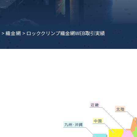
子ビームドリル加工
BD電子ビームドリル加工
軸同時・微細ドリリング・
ーザースクリーン
考データ
ーター・ザグリ加工(金型レ
e
>
織金網
>
ロッククリンプ織金網WEB取引実績
生プラスチック用レーザー
粒機用消耗部品
砕機用消耗部品
ィルター