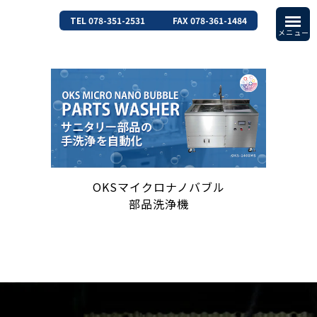
TEL 078-351-2531
FAX 078-361-1484
OKSマイクロナノバブル
部品洗浄機