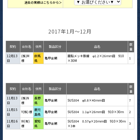
過去の実績はこちらから＞
2017年1月～12月
数
契約
会社名
住所
製品区分
品名
量
12月13
(株)M
群馬
亜鉛メッキ鉄線 φ1.2×26ｍｍ目 910
亀甲金網
1
日
様
県
×30M
数
契約
会社名
住所
製品区分
品名
量
11月13
(株)N
長野
亀甲金網
SUS304 φ0.8×40ｍｍ目
7
日
様
県
11月15
鹿児
Y(株) 様
亀甲金網
SUS304 1.1φ×26ｍｍ目 910×30ｍ
2
日
島県
11月16
W(有)
愛知
SUS304 0.57φ×20ｍｍ目 910×30ｍ
亀甲金網
3
日
様
県
×3本