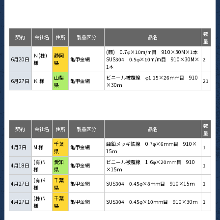
数
契約
会社名
住所
製品区分
品名
量
(亜) 0.7φ×10m/m目 910×30M×1本
Ｎ(株)
静岡
6月20日
亀甲金網
SUS304 0.5φ×10m/m目 910×30M×
2
様
県
1本
山梨
ビニール被覆線 φ1.15×26ｍｍ目 910
6月27日
Ｋ 様
亀甲金網
21
県
×30ｍ
数
契約
会社名
住所
製品区分
品名
量
千葉
亜鉛メッキ鉄線 0.7φ×6ｍｍ目 910×
4月3日
M 様
亀甲金網
1
県
15ｍ
(有)N
愛知
ビニール被覆線 1.6φ×20ｍｍ目 910
4月18日
亀甲金網
1
様
県
×15ｍ
(有)K
千葉
4月27日
亀甲金網
SUS304 0.45φ×8ｍｍ目 910×15ｍ
1
様
県
(株)N
千葉
4月27日
亀甲金網
SUS304 0.45φ×10ｍｍ目 910×30ｍ
1
様
県