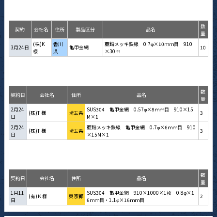
数
契約
会社名
住所
製品区分
品名
量
(株)K
香川
亜鉛メッキ鉄線 0.7φ×10ｍｍ目 910
3月24日
亀甲金網
10
様
県
×30ｍ
数
契約日
会社名
住所
品名
量
2月24
SUS304 亀甲金網 0.57φ×8ｍｍ目 910×15
(株)T 様
埼玉県
3
日
M×1
2月24
亜鉛メッキ鉄線 亀甲金網 0.7φ×6ｍｍ目 910
(株)T 様
埼玉県
3
日
×15M×1
数
契約日
会社名
住所
品名
量
1月11
SUS304 亀甲金網 910×1000×1枚 0.8φ×1
(有)Ｋ様
東京都
2
日
6ｍｍ目・1.1φ×16ｍｍ目