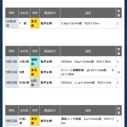
数
契約
会社名
住所
製品区分
品名
量
10月18
東京
Y 様
亀甲金網
0.8φ×16ｍｍ目 910×15ｍ
1
日
都
数
契約
会社名
住所
製品区分
品名
量
福岡
9月13日
S(株)様
亀甲金網
SUS304 04φ×16mm目 910×30m
1
県
東京
ビニール被覆鉄線 φ0.85×16㎜目 9
9月15日
N様
亀甲金網
12
都
10×2000
山形
9月25日
N(株)様
亀甲金網
SUS304 1.1φ×16mm目 910×15m
1
県
数
契約
会社名
住所
製品区分
品名
量
E(株)
東京
亜鉛メッキ鉄線 1φ×20mm目 910×3
8月22日
亀甲金網
1
様
都
0m