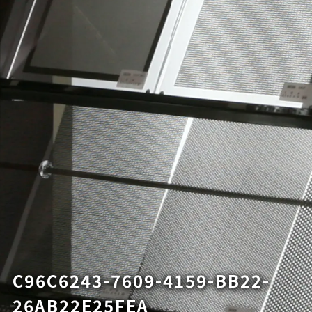
C96C6243-7609-4159-BB22-
26AB22E25FEA