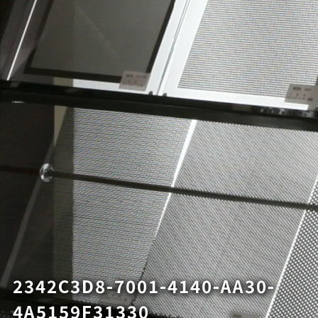
2342C3D8-7001-4140-AA30-
4A5159F31330