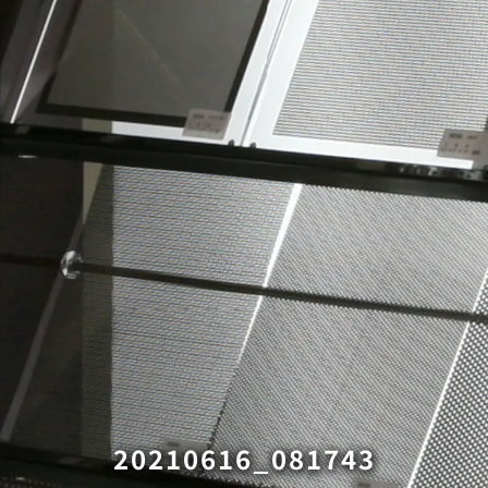
20210616_081743