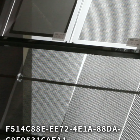
F514C88E-EE72-4E1A-88DA-
C8F9531CAEA1