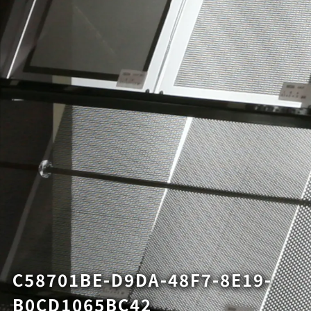
C58701BE-D9DA-48F7-8E19-
B0CD1065BC42